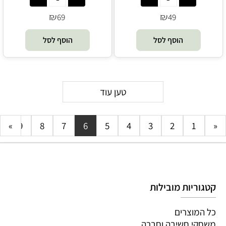
₪
₪
69
49
הוסף לסל
הוסף לסל
טען עוד
0
»
9
8
7
6
5
4
3
2
1
«
קטגוריות מובילות
כל המוצרים
משחקי חשיבה וחברה