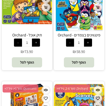
פינגווינים בצמדים - Orchard
תיק אוכל - Orchard
₪
₪
73.90
38.90
הוסף לסל
הוסף לסל
Orchard, מש' 2-6, גיל 4+
Quercetti, מש' 1+, גיל 7+