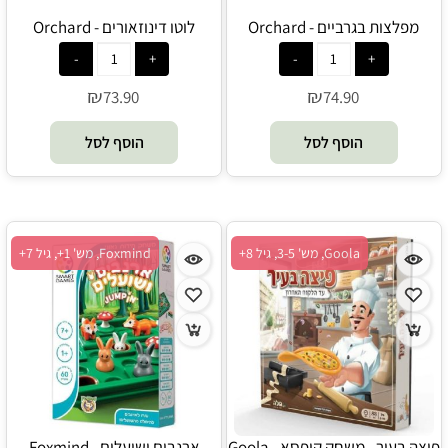
מפלצות בגרביים - Orchard
לוטו דינוזאורים - Orchard
₪
₪
73.90
74.90
הוסף לסל
הוסף לסל
Goola, מש' 3-5, גיל 8+
Foxmind, מש' 1+, גיל 7+
פיצה בעיר - משחק קופסא - Goola
ארנבים ושועלים - Foxmind