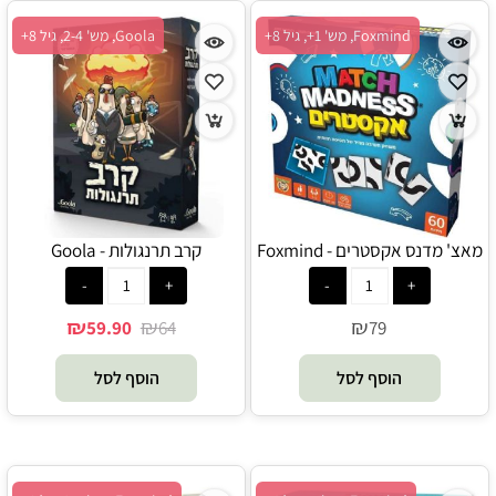
Foxmind, מש' 1+, גיל 8+
Goola, מש' 2-4, גיל 8+
מאצ' מדנס אקסטרים - Foxmind
קרב תרנגולות - Goola
₪
₪
₪
59.90
64
79
הוסף לסל
הוסף לסל