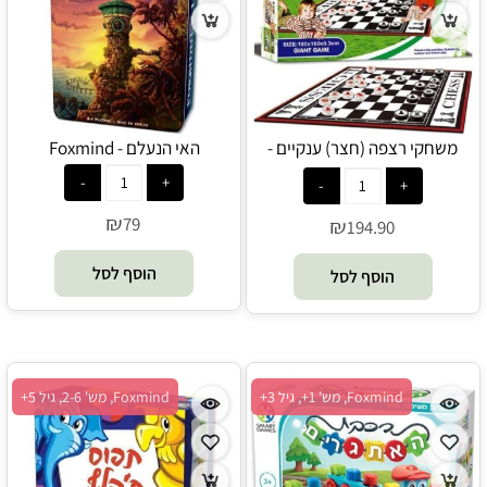
משחקי רצפה (חצר) ענקיים -
האי הנעלם - Foxmind
שחמט ודמקה ענקיים - משחקי ענק
₪
79
₪
194.90
הוסף לסל
הוסף לסל
Foxmind, מש' 1+, גיל 3+
Foxmind, מש' 2-6, גיל 5+