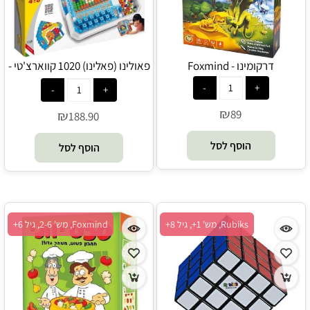
דרקומינו - Foxmind
פאולינו (פאלינו) 1020 קווארצ'טי -
Quercetti
₪
89
₪
188.90
הוסף לסל
הוסף לסל
Rubiks, מש' 1+, גיל 8+
Foxmind, מש' 2-6, גיל 6+