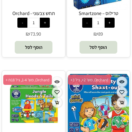
טרילוס – Smartzone
תחש צבעוני - Orchard
₪
₪
73.90
89
הוסף לסל
הוסף לסל
Orchard, מש' 2+, גיל 3+
Orchard, מש' 1-4, גיל 18ח +