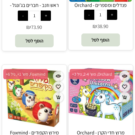
פנדלים ומספרים - Orchard
ראש וזנב - חברים בג'ונגל -
Orchard
₪
38.90
₪
73.90
הוסף לסל
הוסף לסל
Orchard, מש' 2-4, גיל 3+
Foxmind, מש' 1+, גיל 6+
מרוץ חדי הקרן - Orchard
מירוץ הקפודים - Foxmind