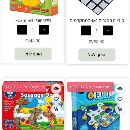
קובייה הונגרית 4x4 למתקדמים
סלט יווני - Foxmind
רוביקס - Rubik's
₪
44.90
₪
88.90
הוסף לסל
הוסף לסל
Smartzone, מש' 1+, גיל 6+
Orchard, מש' 2-6, גיל 4+