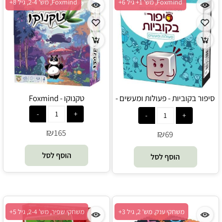
Foxmind, מש' 1+ גיל 6+
Foxmind, מש' 2-4, גיל 8+
סיפור בקוביות - פעולות ומעשים -
טקנוקו - Foxmind
פוקסמיינד - Foxmind
₪
165
₪
69
הוסף לסל
הוסף לסל
משחקי ענק, מש' 2, גיל 3+
משחקי שפיר, מש' 2-4, גיל 5+