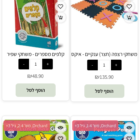
משחקי רצפה (חצר) ענקיים - איקס
קלפים מספרים - משחקי שפיר
עיגול XO - משחקי ענק
₪
48.90
₪
135.90
הוסף לסל
הוסף לסל
Orchard, מש' 1-4, גיל 3+
Orchard, מש' 2-4, גיל 3+