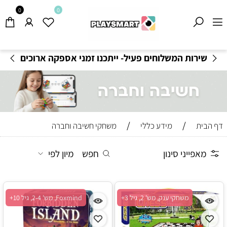
0
0
משלוחים חינם בקנייה מעל 199
₪
-
תקנון משלוחים
/
/
דף הבית
מידע כללי
משחקי חשיבה וחברה
מאפייני סינון
חפש
מיון לפי
משחקי ענק, מש' 2, גיל 3+
Foxmind, מש' 2-4, גיל 10+