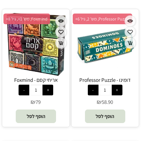
Professor Puzzle, מש' 2, גיל 6+
Foxmind, מש' 1+, גיל 8+
דומינו - Professor Puzzle
אריחי קסם - Foxmind
₪
₪
79
58.90
הוסף לסל
הוסף לסל