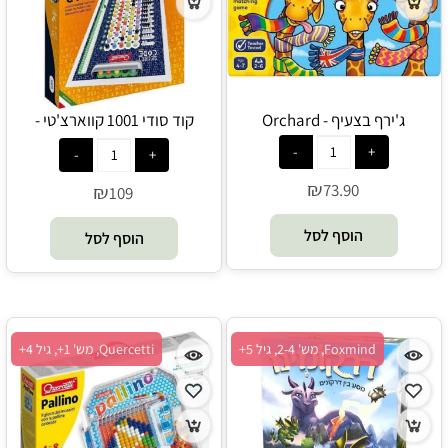
ג'ירף בצעיף - Orchard
קוד סודי 1001 קווארצ'טי -
Quercetti
₪
73.90
₪
109
הוסף לסל
הוסף לסל
Foxmind, מש' 2-4, גיל 5+
Quercetti, מש' 1+, גיל 4+