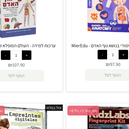
 גוף האדם - MierEdu
ערכות למידה - העולם המופלא של ג
Wonders Of Learning
₪
97.9
₪
107.90
סף לסל
הוסף לסל
אזל במלאי
4M, מש' 1+, גיל 8+
Buki, מש' 1+, גיל 8+