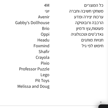
יות מובילות
מותגים מובילים
מות
וצרים
4M
PI
 חשיבה וחברה
יוגי
XIO
 יצירה ומדע
Avenir
LO
 ורובוטיקה
Gabby's Dollhouse
OS
ת,עץ ודמיון
Brio
GN
טים וטכנולוגיה
Oppi
CO
ת מותגים
Headu
 לפי גיל
Foxmind
אינ
Shafir
Crayola
Pixio
Professor Puzzle
Lego
Pit Toys