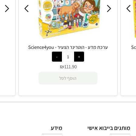
Science4you, מש' 1+, גיל 4+
ערכת מדע - הוטרינר הצעיר - Science4you
₪
111.90
הוסף לסל