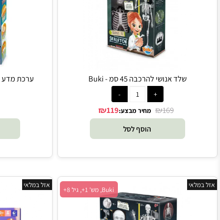
שלד אנושי להרכבה 45 סמ - Buki
ערכת מדע לילדים גוף
₪
₪
119
169
מחיר מבצע:
הוסף לסל
הו
י
אזל במלאי
Buki, מש' 1+, גיל 8+