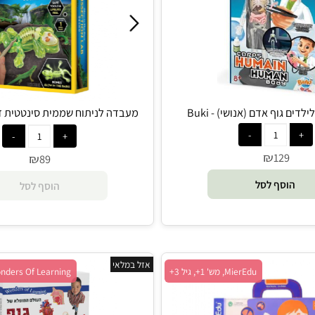
 אדם (אנושי) - Buki
מעבדה לניתוח שממית סינטטית זוהר
National Geographic
₪
129
₪
89
סף לסל
הוסף לסל
אזל במלאי
MierEdu, מש' 1+, גיל 3+
Wonders Of Learning, מש' 1+, גיל 8+