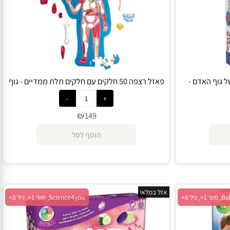
וף האדם -
פאזל רצפה 50 חלקים עם חלקים תלת ממדיים - גוף
האדם - HAPE
₪
149
הוסף לסל
אזל במלאי
Science4you, מש' 1+, גיל 8+