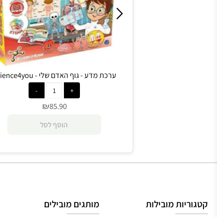
Science4you, מש' 1+, גיל 4+
ערכת מדע - גוף האדם שלי - Science4you
₪
85.90
הוסף לסל