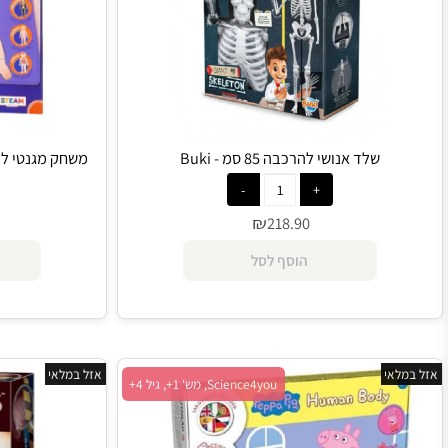
שלד אנושי להרכבה 85 סמ - Buki
משחק מגנטי לימודי בנושא
₪
0
218.90
הוסף לסל
הו
י
אזל במלאי
Science4you, מש' 1+, גיל 4+