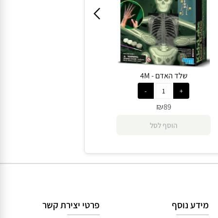
4M, מש' 1+, גיל 8+
שלד האדם - 4M
₪
89
הוסף לסל