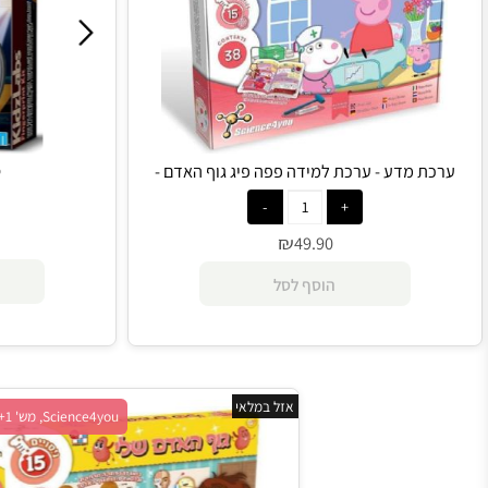
 מדע - ערכת למידה פפה פיג גוף האדם -
טביעות 
Science4you
0
₪
49.90
הו
הוסף לסל
אזל במלאי