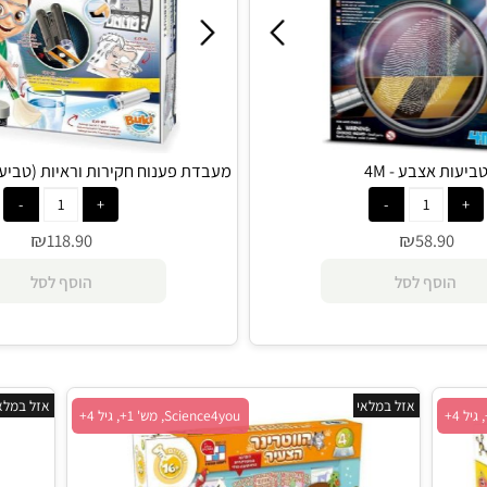
אצבע - 4M
מעבדת פענוח חקירות וראיות (טביעות אצבע
₪
₪
118.90
58.9
סף לסל
הוסף לסל
אזל במלאי
אזל במלאי