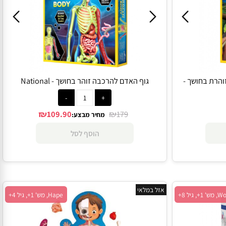
ת בחושך -
גוף האדם להרכבה זוהר בחושך - National
Geographic
₪
₪
109.90
179
מחיר מבצע:
הוסף לסל
אזל במלאי
Hape, מש' 1+, גיל 4+