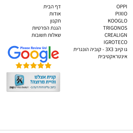
גים בייבוא אישי
מידע
OP
דף הבית
PI
אודות
KOOG
תקנון
TRIGON
הגנת הפרטיות
CREALI
שאלות תשובות
IGROTE
גו קיוב 3X3 - קוביה הונגרית
טראקטיבית