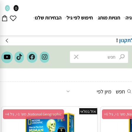
0
0
חנויות מותג
חיפוש לפי גיל
הבחירות שלנו
ון
!
חפש
מיון לפי
אזל במלאי
National Geographic, מש' 1+, גיל 4+