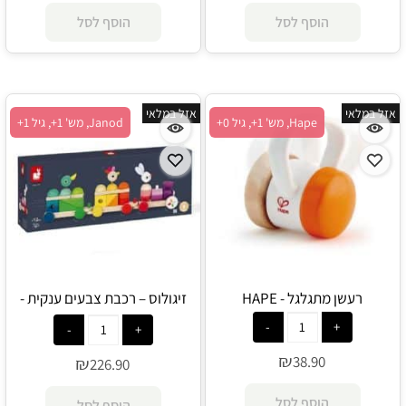
הוסף לסל
הוסף לסל
אזל במלאי
אזל במלאי
Hape, מש' 1+, גיל 0+
Janod, מש' 1+, גיל 1+
רעשן מתגלגל - HAPE
זיגולוס – רכבת צבעים ענקית -
Janod
₪
38.90
₪
226.90
הוסף לסל
הוסף לסל