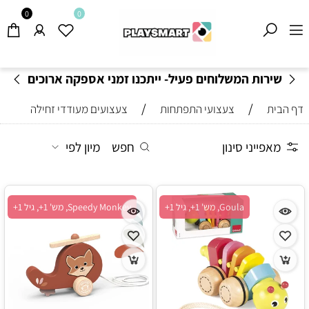
0
0
שירות המשלוחים פעיל- ייתכנו זמני אספקה ארוכים
מהרגיל-
בהתאם לתקנון
!
/
/
דף הבית
צעצועי התפתחות
צעצועים מעודדי זחילה
מאפייני סינון
חפש
מיון לפי
Goula, מש' 1+, גיל 1+
Speedy Monkey, מש' 1+, גיל 1+