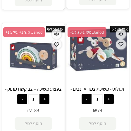
אזל במלאי
אזל במלאי
Janod, מש' 1+, גיל 1+
Janod, מש' 1+, גיל 1.5+
זיגולוס - משיכת צמד ארנבים -
צעצוע משיכה – צב קשת מתוק -
Janod
Janod
₪
₪
189
79
הוסף לסל
הוסף לסל