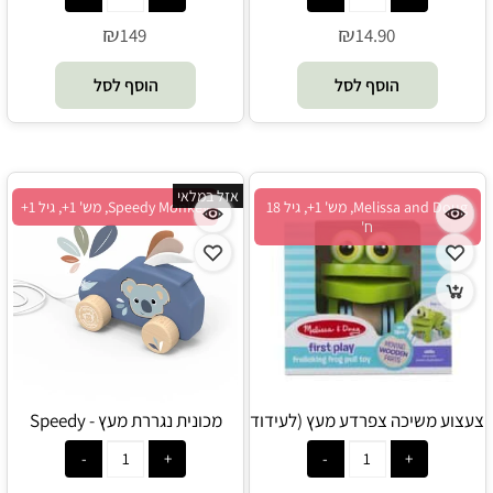
₪
₪
149
14.90
הוסף לסל
הוסף לסל
אזל במלאי
Melissa and Doug, מש' 1+, גיל 18
Speedy Monkey, מש' 1+, גיל 1+
ח'
צעצוע משיכה צפרדע מעץ (לעידוד
מכונית נגררת מעץ - Speedy
הליכה וזחילה) - Melissa and
Monkey
Doug