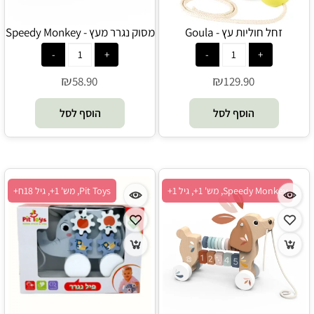
זחל חוליות עץ - Goula
מסוק נגרר מעץ - Speedy Monkey
₪
₪
58.90
129.90
הוסף לסל
הוסף לסל
Speedy Monkey, מש' 1+, גיל 1+
Pit Toys, מש' 1+, גיל 18ח+