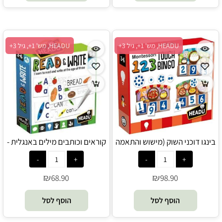
HEADU, מש' 1+, גיל 3+
HEADU, מש' 1+, גיל 3+
בינגו דוכני השוק (מישוש והתאמה
קוראים וכותבים מילים באנגלית -
של מספרים וכמויות) - HEADU
HEADU
₪
₪
68.90
98.90
הוסף לסל
הוסף לסל