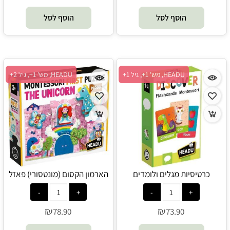
הוסף לסל
הוסף לסל
HEADU, מש' 1+, גיל 1+
HEADU, מש' 1+, גיל 2+
כרטיסיות מגלים ולומדים
הארמון הקסום (מונטסורי) פאזל
(מונטסורי) - HEADU
קשיח + 5 דמויות גדולות מעץ -
HEADU
₪
₪
78.90
73.90