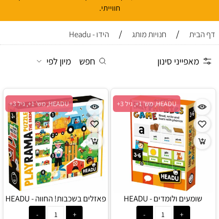
חווייתי.
/
/
דף הבית
חנויות מותג
הידו - Headu
מאפייני סינון
חפש
מיון לפי
HEADU, מש' 1+, גיל 3+
HEADU, מש' 1+, גיל 3+
שומעים ולומדים - HEADU
פאזלים בשכבות! החווה - HEADU