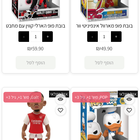
בובת פופ מארוול אינפיניטי וור
בובת פופ הארלי קווין עם מחבט
איירון מן מרחף - POP
בייסבול - POP
₪
₪
59.90
49.90
הוסף לסל
הוסף לסל
אזל במלאי
אזל במלאי
POP, מש' 1+, גיל 3+
Galt, מש' 1+, גיל 3+