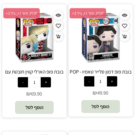
POP, מש' 1+, גיל 3+
POP, מש' 1+, גיל 3+
בובת פופ דמון סלייר טאמיו - POP
בובת פופ הארלי קווין חובטת עם
מחבט בייסבול - POP
₪
49.90
₪
69.90
הוסף לסל
הוסף לסל