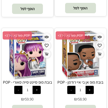
הוסף לסל
הוסף לסל
POP, מש' 1+, גיל 3+
POP, מש' 1+, גיל 3+
בובת פופ אן בי איי רודמן - POP
בובת פופ סיינט סייה סאורי - POP
₪
₪
59.90
58.90