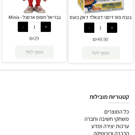
בובת פופ דיסני דונאלד דאק כועס
גבריאל חסוס ארסנל - Minix
- POP
₪
29
₪
49.90
הוסף לסל
הוסף לסל
קטגוריות מובילות
כל המוצרים
משחקי חשיבה וחברה
ערכות יצירה ומדע
הרכבה ורובוטיקה