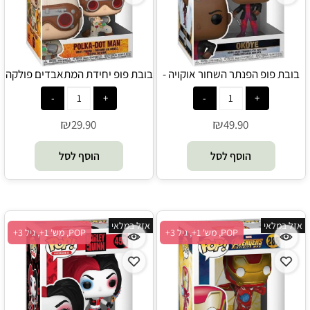
בובת פופ הפנתר השחור אוקויה -
בובת פופ יחידת המתאבדים פולקה
POP
דוטמן - POP
₪
₪
29.90
49.90
הוסף לסל
הוסף לסל
אזל במלאי
אזל במלאי
POP, מש' 1+, גיל 3+
POP, מש' 1+, גיל 3+