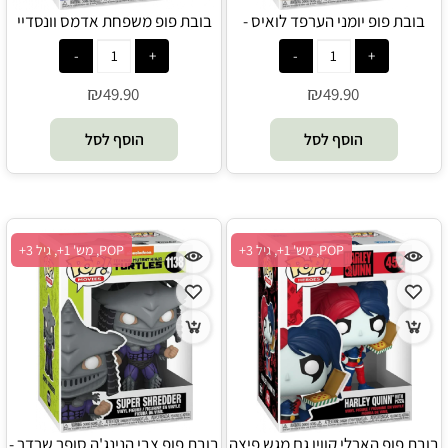
בובת פופ יומני הערפד לואיס -
בובת פופ משפחת אדמס וונסדיי
POP
קלאסית - POP
₪
₪
49.90
49.90
הוסף לסל
הוסף לסל
POP, מש' 1+, גיל 3+
POP, מש' 1+, גיל 3+
בובת פופ הארלי קווין גם מגש פיצה
בובת פופ צבי הנינג'ה סופר שרדר -