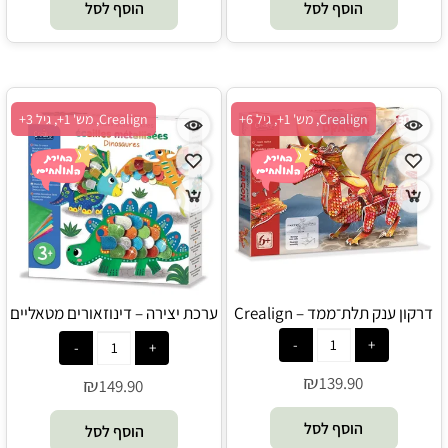
הוסף לסל
הוסף לסל
Crealign, מש' 1+, גיל 6+
Crealign, מש' 1+, גיל 3+
דרקון ענק תלת־ממד – Crealign
ערכת יצירה – דינוזאורים מטאליים
– Crealign
₪
139.90
₪
149.90
הוסף לסל
הוסף לסל