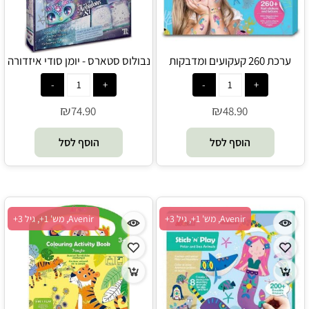
ערכת 260 קעקועים ומדבקות
נבולוס סטארס - יומן סודי איזדורה
ציפורניים - בתולת ים - Avenir
- Nebulous Stars
₪
₪
74.90
48.90
הוסף לסל
הוסף לסל
Avenir, מש' 1+, גיל 3+
Avenir, מש' 1+, גיל 3+