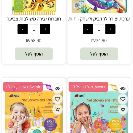
ערכת יצירה להדביק ולשחק - חיות
חוברות יצירה משולבות צביעה
הים והקוטב - Avenir
והדבקות - ג'ונגל - Avenir
₪
₪
58.90
34.90
הוסף לסל
הוסף לסל
Avenir, מש' 1+, גיל 3+
Avenir, מש' 1+, גיל 3+