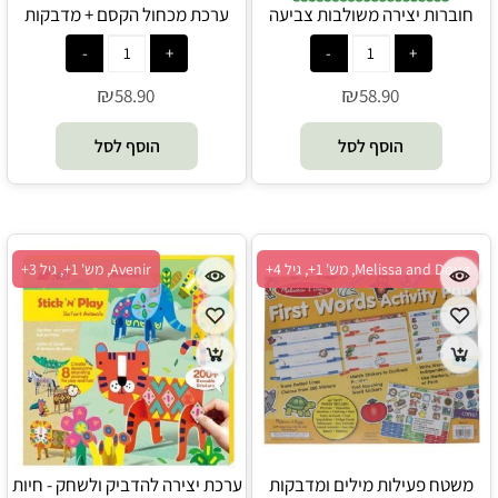
חוברות יצירה משולבות צביעה
ערכת מכחול הקסם + מדבקות
והדבקות - סביב העולם - Avenir
ומשחקי חשיבה - דינוזאורים -
Avenir
₪
₪
58.90
58.90
הוסף לסל
הוסף לסל
Melissa and Doug, מש' 1+, גיל 4+
Avenir, מש' 1+, גיל 3+
משטח פעילות מילים ומדבקות
ערכת יצירה להדביק ולשחק - חיות