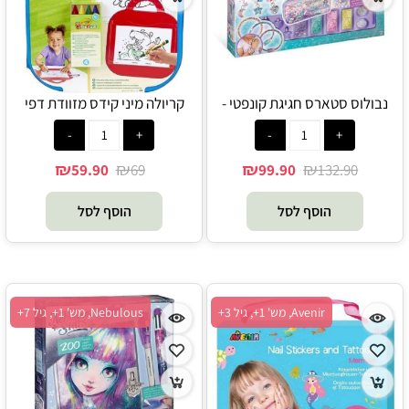
נבולוס סטארס חגיגת קונפטי -
קריולה מיני קידס מזוודת דפי
Nebulous Stars
צביעה כולל צבעי פסטל ומדבקות -
Crayola
₪
₪
₪
₪
59.90
69
99.90
132.90
הוסף לסל
הוסף לסל
Avenir, מש' 1+, גיל 3+
Nebulous, מש' 1+, גיל 7+