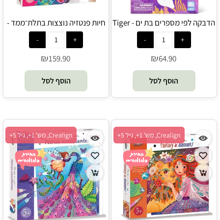
הדבקה לפי מספרים בת ים - Tiger
חיות פנטזיה נוצצות בתלת־ממד -
Crealign
Tribe
₪
₪
159.90
64.90
הוסף לסל
הוסף לסל
Crealign, מש' 1+, גיל 5+
Crealign, מש' 1+, גיל 5+