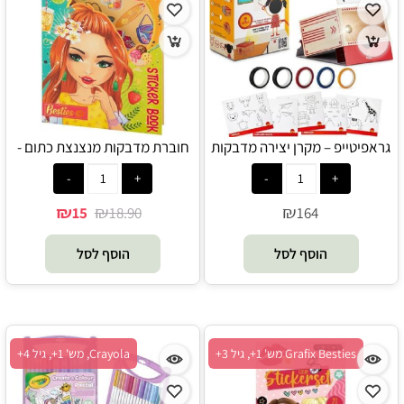
גראפיטייפ – מקרן יצירה מדבקות
חוברת מדבקות מנצנצת כתום -
קיר - Kipod
Grafix Besties
₪
₪
₪
15
18.90
164
הוסף לסל
הוסף לסל
Grafix Besties מש' 1+, גיל 3+
Crayola, מש' 1+, גיל 4+