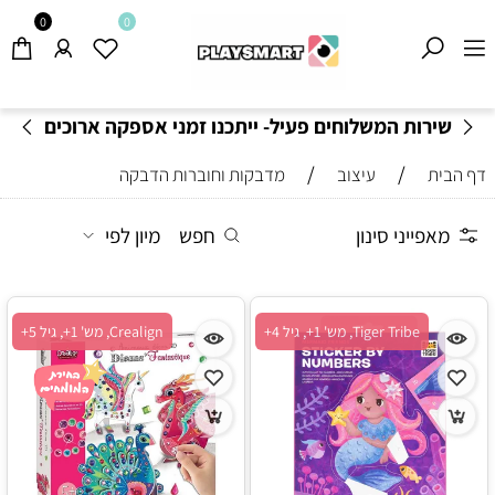
0
0
משלוחים חינם בקנייה מעל 199
₪
-
תקנון משלוחים
/
/
דף הבית
עיצוב
מדבקות וחוברות הדבקה
מאפייני סינון
חפש
מיון לפי
Tiger Tribe, מש' 1+, גיל 4+
Crealign, מש' 1+, גיל 5+