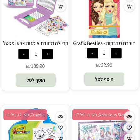
חוברת מדבקות - Grafix Besties
קריולה מזוודת אומנות צבעי פסטל
- Crayola
₪
32.90
₪
109.90
הוסף לסל
הוסף לסל
Nebulous Stars, מש' 1+ גיל 7+
Crayola, מש' 1+, גיל 1+