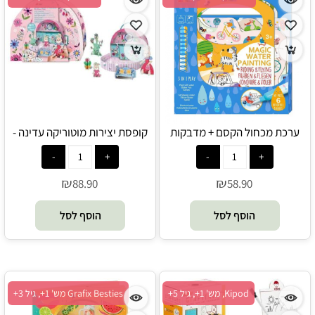
ערכת מכחול הקסם + מדבקות
קופסת יצירות מוטוריקה עדינה -
ומשחקי חשיבה - לנסוע ולעוף -
הבית של גברת ארנבת - Avenir
Avenir
₪
₪
88.90
58.90
הוסף לסל
הוסף לסל
Kipod, מש' 1+, גיל 5+
Grafix Besties מש' 1+, גיל 3+