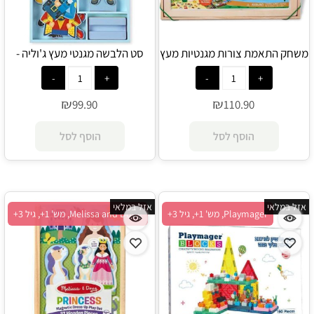
משחק התאמת צורות מגנטיות מעץ
סט הלבשה מגנטי מעץ ג'וליה -
Melissa and Doug
- Melissa and Doug
₪
₪
99.90
110.90
הוסף לסל
הוסף לסל
אזל במלאי
אזל במלאי
Playmager, מש' 1+, גיל 3+
Melissa and Doug, מש' 1+, גיל 3+