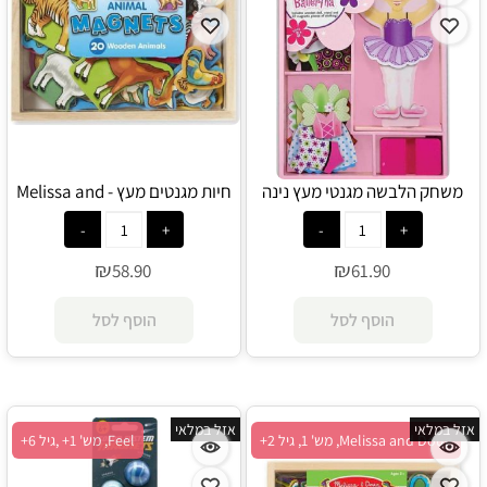
משחק הלבשה מגנטי מעץ נינה
חיות מגנטים מעץ - Melissa and
בלרינה - Melissa and Doug
Doug
₪
₪
58.90
61.90
הוסף לסל
הוסף לסל
אזל במלאי
אזל במלאי
Melissa and Doug, מש' 1, גיל 2+
Feel, מש' 1+ ,גיל 6+