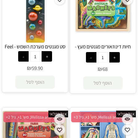
חיות דינוזאורים מגנטים מעץ -
סט מגנטים מערכת השמש - Feel
Melissa and Doug
₪
59.90
₪
68
הוסף לסל
הוסף לסל
אזל במלאי
אזל במלאי
Melissa and Doug, מש' 1+, גיל 3+
Melissa and Doug, מש' 1+, גיל 2+