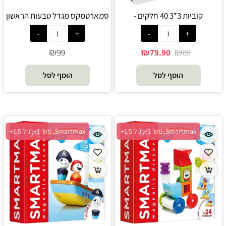
קוביות 3*3 40 חלקים -
סמארטמקס מגדל טבעות הראשון
Playmager
שלי - Smartmax - FOXMIND
₪
₪
₪
99
79.90
89
הוסף לסל
הוסף לסל
Smartmax, מש' 1+, גיל 1.5+
Smartmax, מש' 1+, גיל 1.5+