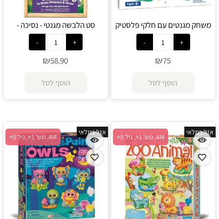
משחק מגנטים עם חלקי פלסטיק
סט הלבשה מגנטי - נסיכה -
דמוי לגו 190 חלקים - Playmager
Melissa and Doug
₪
₪
58.90
75
הוסף לסל
הוסף לסל
אזל במלאי
אזל במלאי
4M, מש' 1+, גיל 5+
4M, מש' 1+, גיל 5+