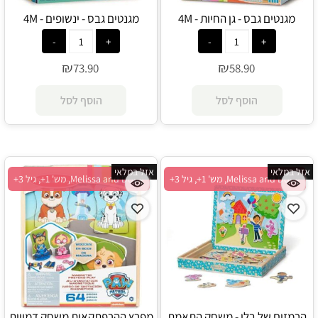
מגנטים גבס - גן החיות - 4M
מגנטים גבס - ינשופים - 4M
₪
₪
73.90
58.90
הוסף לסל
הוסף לסל
אזל במלאי
אזל במלאי
Melissa and Doug, מש' 1+, גיל 3+
Melissa and Doug, מש' 1+, גיל 3+
הרמזים של בלו - משחק התאמת
מפרץ ההרפתקאות משחק דמויות