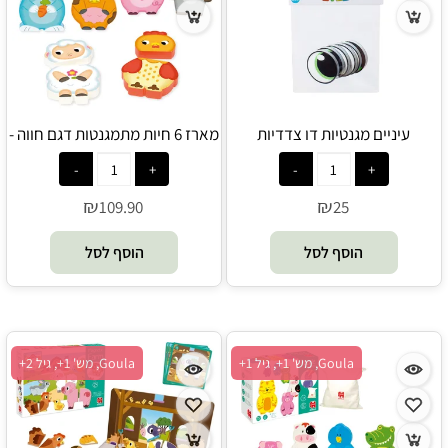
עיניים מגנטיות דו צדדיות
מארז 6 חיות מתמגנטות דגם חווה -
Goula
Magnetic eyes - SuperKids
₪
₪
109.90
25
הוסף לסל
הוסף לסל
Goula, מש' 1+, גיל 1+
Goula, מש' 1+, גיל 2+