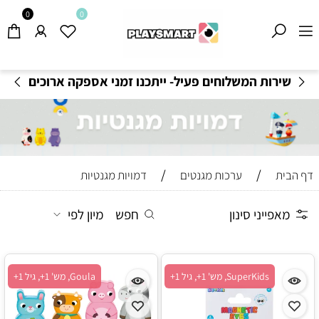
0
0
משלוחים חינם בקנייה מעל 199
₪
-
תקנון משלוחים
/
/
דף הבית
ערכות מגנטים
דמויות מגנטיות
מאפייני סינון
חפש
מיון לפי
SuperKids, מש' 1+, גיל 1+
Goula, מש' 1+, גיל 1+