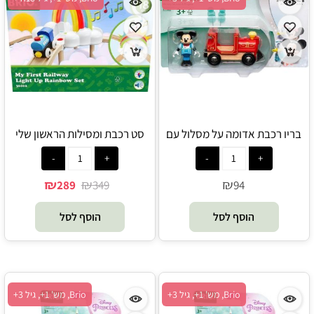
בריו רכבת אדומה על מסלול עם
סט רכבת ומסילות הראשון שלי
דמות דיסני, מיקי מאוס 32282 -
בצבעי הקשת 36002 - Brio
Brio
₪
₪
₪
289
349
94
הוסף לסל
הוסף לסל
Brio, מש' 1+, גיל 3+
Brio, מש' 1+, גיל 3+