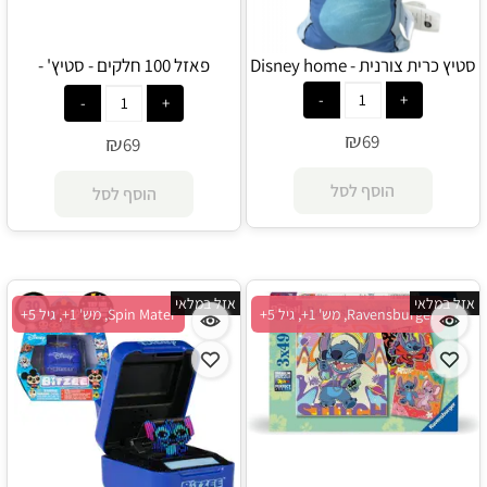
סטיץ כרית צורנית - Disney home
פאזל 100 חלקים - סטיץ' -
Ravensburger
₪
69
₪
69
הוסף לסל
הוסף לסל
אזל במלאי
אזל במלאי
Ravensburger, מש' 1+, גיל 5+
Spin Mater, מש' 1+, גיל 5+