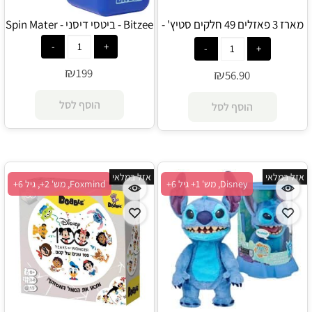
מארז 3 פאזלים 49 חלקים סטיץ' -
Bitzee - ביטסי דיסני - Spin Mater
Ravensburger
₪
199
₪
56.90
הוסף לסל
הוסף לסל
אזל במלאי
אזל במלאי
Disney, מש' 1+ גיל 6+
Foxmind, מש' 2+, גיל 6+