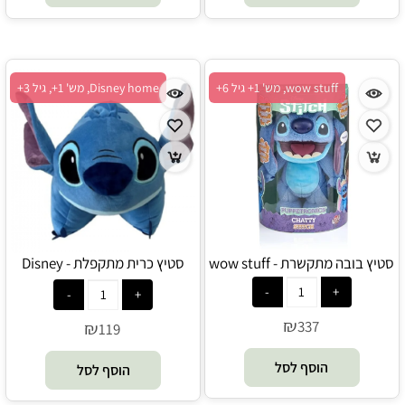
wow stuff, מש' 1+ גיל 6+
Disney home, מש' 1+, גיל 3+
סטיץ בובה מתקשרת - wow stuff
סטיץ כרית מתקפלת - Disney
home
₪
337
₪
119
הוסף לסל
הוסף לסל