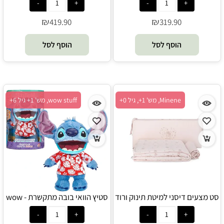
₪
₪
419.90
319.90
הוסף לסל
הוסף לסל
Minene, מש' 1+, גיל 0+
wow stuff, מש' 1+ גיל 6+
סט מצעים דיסני למיטת תינוק ורוד
סטיץ הוואי בובה מתקשרת - wow
stuff
- Minene