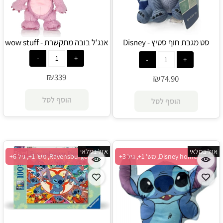
סט מגבת חוף סטיץ - Disney
אנג'ל בובה מתקשרת - wow stuff
home
₪
339
₪
74.90
הוסף לסל
הוסף לסל
אזל במלאי
אזל במלאי
Disney home, מש' 1+, גיל 3+
Ravensburger, מש' 1+, גיל 6+