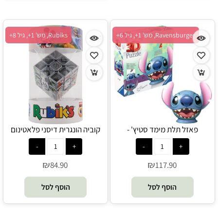
Ravensburger, מש' 1+, גיל 6+
Rubiks, מש' 1+, גיל 8+
פאזל תלת מימד סטיץ' -
קוביה הונגרית דיסני פלאטינום
Ravensburger
רוביקס - Rubik's
₪
₪
84.90
117.90
הוסף לסל
הוסף לסל