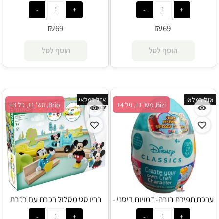
עץ ומראה של נסיכות – אריאל - 4M
עץ ומראה של נסיכות – בל - 4M
₪
₪
69
69
הוסף לסל
הוסף לסל
אזל במלאי
אזל במלאי
Bizi, מש' 1+, גיל 4+
Brio, מש' 1+, גיל 3+
ערכת תפירת בובה- דמויות דיסני -
בריו סט מסלול רכבת עם רכבת
Bizi
קיטור ודמויות דיסני 32277 - Brio