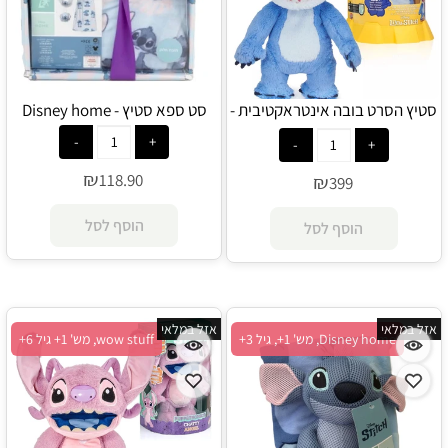
סטיץ הסרט בובה אינטראקטיבית -
סט ספא סטיץ - Disney home
wow stuff
₪
118.90
₪
399
הוסף לסל
הוסף לסל
אזל במלאי
אזל במלאי
Disney home, מש' 1+, גיל 3+
wow stuff, מש' 1+ גיל 6+