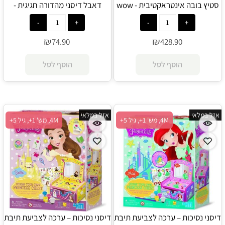
סטיץ בובה אינטראקטיבית - wow
דאבל דיסני מהדורה חגיגית -
Foxmind
stuff
₪
₪
74.90
428.90
הוסף לסל
הוסף לסל
אזל במלאי
אזל במלאי
4M, מש' 1+, גיל 5+
4M, מש' 1+, גיל 5+
דיסני נסיכות – ערכה לצביעת תיבת
דיסני נסיכות – ערכה לצביעת תיבת