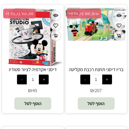
Brio, מש' 1+, גיל 3+
4M, מש' 1+, גיל 5+
בריו דיסני תחנת רכבת מקליטה
דיסני אקדמיה לציור סטודיו
ומשמיעה קולות מיקי ומיני מאוס
לאנימציה - 4M
Brio - 32270
₪
₪
45
207
הוסף לסל
הוסף לסל