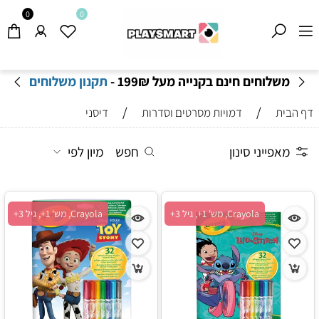
0
0
שירות המשלוחים פעיל- ייתכנו זמני אספקה ארוכים
מהרגיל-
בהתאם לתקנון
!
/
/
דף הבית
דמויות מסרטים וסדרות
דיסני
מאפייני סינון
חפש
מיון לפי
Crayola, מש' 1+, גיל 3+
Crayola, מש' 1+, גיל 3+