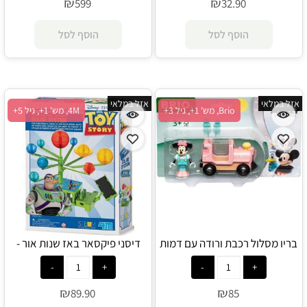
₪
₪
599
32.90
הוסף לסל
הוסף לסל
אזל במלאי
אזל במלאי
Brio, מש' 1+, גיל 3+
4M, מש' 1+, גיל 5+
בריו מסלול רכבת ורודה עם דמות
דיסני פיקסאר באז שנות אור -
דיסני - מיני מאוס 32288 - Brio
מערכת שמש היברידית - 4M
₪
₪
89.90
85