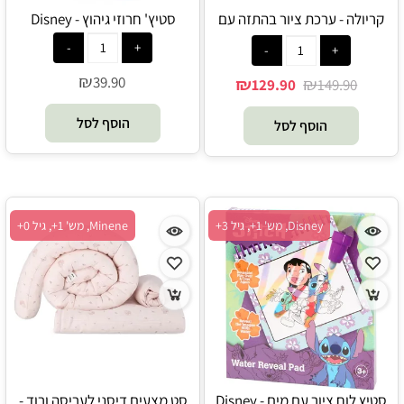
קריולה - ערכת ציור בהתזה עם
סטיץ' חרוזי גיהוץ - Disney
טושים רחיצים ושבלונות - Crayola
₪
39.90
₪
₪
129.90
149.90
הוסף לסל
הוסף לסל
Disney, מש' 1+, גיל 3+
Minene, מש' 1+, גיל 0+
סטיץ לוח ציור עם מים - Disney
סט מצעים דיסני לעריסה ורוד -