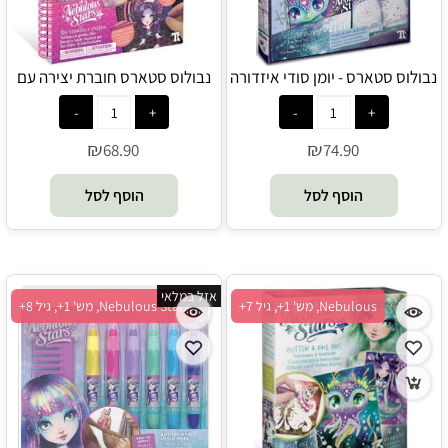
נבולוס סטארס - יומן סודי איזדורה
נבולוס סטארס חוברת יצירה עם
- Nebulous Stars
תמונות צבעוניות לגירוד -
Nebulous Stars
₪
₪
68.90
74.90
הוסף לסל
הוסף לסל
אזל במלאי
Nebulous, מש' 1+, גיל 7+
Nebulous Stars, מש' 1+, גיל 8+