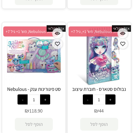
אזל במלאי
אזל במלאי
Nebulous Stars, מש' 1+, גיל 7+
Nebulous Stars, מש' 1+ גיל 7+
נבולוס סטארס - חוברת עיצוב
סט פיגורינות ענק - Nebulous
אופנה לדרך - Nebulous Star
Stars
₪
₪
118.90
44
הוסף לסל
הוסף לסל