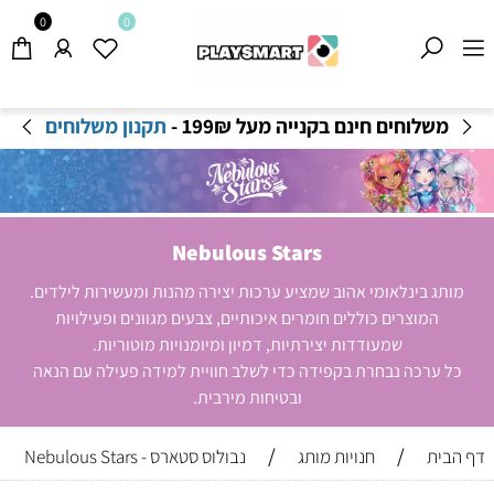
0
0
שירות המשלוחים פעיל- ייתכנו זמני אספקה ארוכים
מהרגיל-
בהתאם לתקנון
!
Nebulous Stars
מותג בינלאומי אהוב שמציע ערכות יצירה מהנות ומעשירות לילדים.
המוצרים כוללים חומרים איכותיים, צבעים מגוונים ופעילויות
שמעודדות יצירתיות, דמיון ומיומנויות מוטוריות.
כל ערכה נבחרת בקפידה כדי לשלב חוויית למידה פעילה עם הנאה
ובטיחות מירבית.
/
/
דף הבית
חנויות מותג
נבולוס סטארס - Nebulous Stars