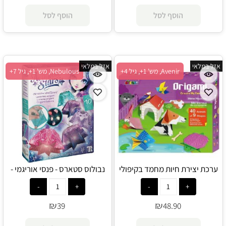
הוסף לסל
הוסף לסל
אזל במלאי
אזל במלאי
Avenir, מש' 1+, גיל 4+
Nebulous, מש' 1+, גיל 7+
ערכת יצירת חיות מחמד בקיפולי
נבולוס סטארס - פנסי אוריגמי -
נייר - Avenir
Nebulous Star
₪
₪
39
48.90