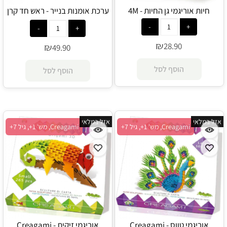
חיות אוריגמי גן החיות - 4M
ערכת אומנות בנייר - ראש חד קרן
קסום - CLOCKWORK SOLDIER
₪
28.90
₪
49.90
הוסף לסל
הוסף לסל
אזל במלאי
אזל במלאי
Creagami, מש' 1+, גיל 7+
Creagami, מש' 1+, גיל 7+
אוריגמי טווס - Creagami
אוריגמי זיקית - Creagami