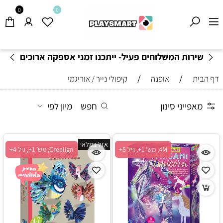
0
0
שירות המשלוחים פעיל- ייתכנו זמני אספקה ארוכים
מהרגיל-
בהתאם לתקנון
!
/
/
דף הבית
אופנה
קיפולי נייר / אוריגמי
מאפייני סינון
חפש
מיון לפי
אזל במלאי
4M, מש' 1+, גיל 5+
Crealign, מש' 1+, גיל 4+