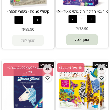
אוריגמי חד קרן הולוגרפי מאיר - 4M
קיפולי מניפה - ציפורי הכפר -
Crealign
₪
78.90
₪
89.90
הוסף לסל
הוסף לסל
אזל במלאי
אזל במלאי
4M, מש' 1+, גיל 5+
CLOCKWORK SOLDIER, מש' 1+,
גיל 7+