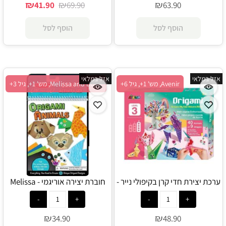
₪
₪
₪
41.90
69.90
63.90
הוסף לסל
הוסף לסל
אזל במלאי
אזל במלאי
Avenir, מש' 1+, גיל 6+
Melissa and Doug, מש' 1+, גיל 3+
ערכת יצירת חדי קרן בקיפולי נייר -
חוברת יצירה אוריגמי - Melissa
and Doug
Avenir
₪
₪
34.90
48.90