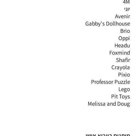
4M
יוגי
Avenir
Gabby's Dollhouse
Brio
Oppi
Headu
Foxmind
Shafir
Crayola
Pixio
Professor Puzzle
Lego
Pit Toys
Melissa and Doug
מותגים בייבוא אישי