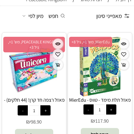
מאפייני סינון
חפש
מיון לפי
MierEdu, מש' 1+, גיל 8+
PEACEABLE KINGDOM, מש' 1+,
גיל 3+
פאזל תלת מימד - טווס - MierEdu
פאזל רצפה חד קרן! (44 חלקים) -
PEACEABLE KINGDOM
₪
117.90
₪
98.90