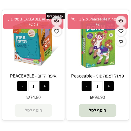
אזל במלאי
Peaceable Kingdom, מש' 1+, גיל
PEACEABLE KINGDOM, מש' 1+,
3+
גיל 2+
פאזל רצפה פוני - Peaceable
איפה הדוב - PEACEABLE
KINGDOM
Kingdom
₪
₪
74.80
99.90
הוסף לסל
הוסף לסל