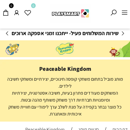
0
0
פעיל- ייתכנו זמני אספקה ארוכים
משלוחים חינם בקני
יל-
בהתאם לתקנון
!
Peaceable Kingdom
מותג מוביל בתחום משחקי קופסה חינוכיים, יצירתיים ומשחקי חשיבה
לילדים.
המשחקים מעודדים פתרון בעיות, חשיבה אסטרטגית, יצירתיות
ומיומנויות חברתיות דרך משחק משותף מהנה ובטוח.
כל מוצר נבחר בקפידה על מנת לשלב ערך לימודי עם חוויית משחק
איכותית ומאתגרת.
/
/
דף הבית
חנויות מותג
Peaceable Kingdom