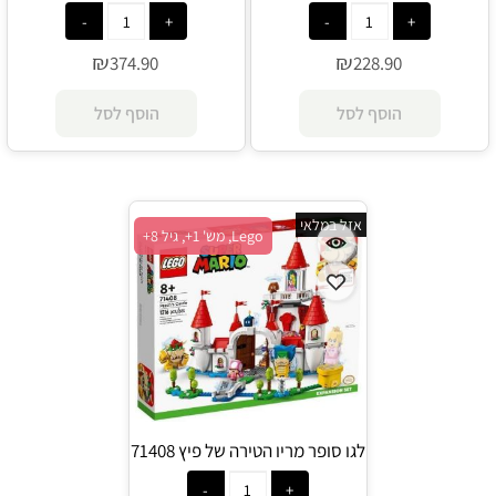
הרפתקאות עם פיץ' 71403 - Lego
וחליפת החתול - ערכת הרחבה
71407 - Lego
₪
₪
374.90
228.90
הוסף לסל
הוסף לסל
אזל במלאי
Lego, מש' 1+, גיל 8+
לגו סופר מריו הטירה של פיץ 71408
- Lego