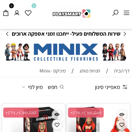
0
0
שירות המשלוחים פעיל- ייתכנו זמני אספקה ארוכים
מהרגיל-
בהתאם לתקנון
!
/
/
דף הבית
חנויות מותג
מיניקס - Minix
מאפייני סינון
חפש
מיון לפי
Galt, מש' 1+, גיל 3+
Galt, מש' 1+, גיל 3+