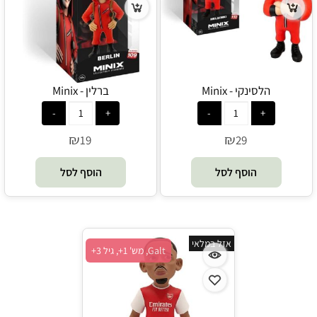
הלסינקי - Minix
ברלין - Minix
₪
₪
19
29
הוסף לסל
הוסף לסל
אזל במלאי
Galt, מש' 1+, גיל 3+