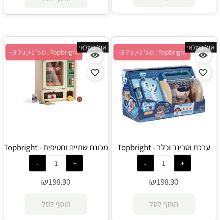
אזל במלאי
אזל במלאי
Topbright , מש' 1+, גיל 3+
Topbright , מש' 1+, גיל 3+
ערכת וטרינר וכלב - Topbright
מכונת שתייה וחטיפים - Topbright
₪
₪
198.90
198.90
הוסף לסל
הוסף לסל