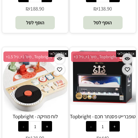
₪
₪
188.90
138.90
הוסף לסל
הוסף לסל
אזל במלאי
אזל במלאי
Topbright , מש' 1+, גיל 3+
Topbright , מש' 1+, גיל 1.5+
טופברייט פסנתר חכם - Topbright
לוח מוזיקה - Topbright