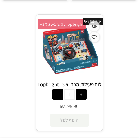
אזל במלאי
Topbright , מש' 1+, גיל 3+
לוח פעילות מכבי אש - Topbright
₪
198.90
הוסף לסל