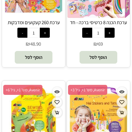
ערכת הכנה 8 כרטיסי ברכה - חד
ערכת 260 קעקועים ומדבקות
קרן - Avenir
ציפורניים - פרחים - Avenir
₪
₪
48.90
69
הוסף לסל
הוסף לסל
Avenir, מש' 1+, גיל 3+
Avenir, מש' 1+, גיל 6+