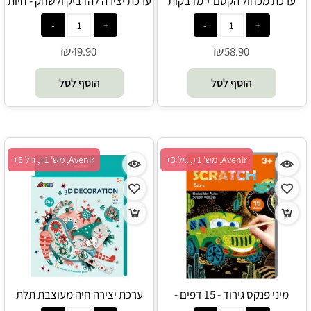
ערכת מכחול הקסם + מדבקות
ערכת יצירה להדביק ולשחק - חיות
ומשחקי חשיבה - דינוזאורים -
הספארי - Avenir
Avenir
₪
₪
49.90
58.90
הוסף לסל
הוסף לסל
Avenir, מש' 1+, גיל 3+
Avenir, מש' 1+, גיל 5+
מיני פנקס גירוד - 15 דפים -
ערכת יצירה חיה מעוצבת תלת
מכוניות מבית אווניר - Avenir
מימדית לתליה - חתול - Avenir