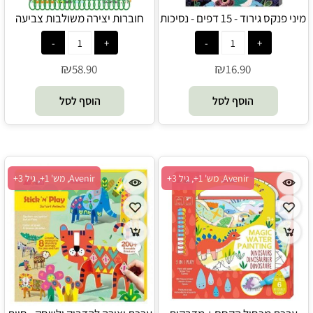
מיני פנקס גירוד - 15 דפים - נסיכות
חוברות יצירה משולבות צביעה
מבית אווניר - Avenir
והדבקות - סביב העולם - Avenir
₪
₪
58.90
16.90
הוסף לסל
הוסף לסל
Avenir, מש' 1+, גיל 3+
Avenir, מש' 1+, גיל 3+