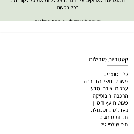
המוצרים המשווקים על ידנו ונדאג ללוות את כל לקוחותינו
בכל בקשה.
נשמח לעמוד לשירותכם בכל עת,
צוות PlaySmart
קטגוריות מובילות
כל המוצרים
משחקי חשיבה וחברה
ערכות יצירה ומדע
הרכבה ורובוטיקה
פעוטות,עץ ודמיון
גאדג’טים וטכנולוגיה
חנויות מותגים
חיפוש לפי גיל