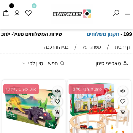
0
0
שירות המשלוחים פעיל- ייתכנו זמני אספקה ארוכים
מהרגיל-
בהתאם לתקנון
!
/
/
דף הבית
משחקי עץ
בנייה והרכבה
מאפייני סינון
חפש
מיון לפי
Brio, מש' 1+, גיל 3+
Brio, מש' 1+, גיל 3+