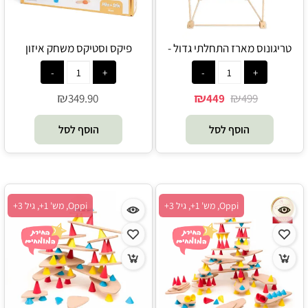
טריגונוס מארז התחלתי גדול -
פיקס וסטיקס משחק איזון
Trigonos
מונטיסורי מעץ וסיליקון 96 חלקים -
Oppi
₪
₪
₪
349.90
449
499
הוסף לסל
הוסף לסל
Oppi, מש' 1+, גיל 3+
Oppi, מש' 1+, גיל 3+