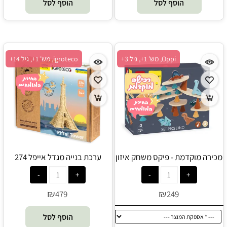
הוסף לסל
הוסף לסל
Oppi, מש' 1+, גיל 3+
igroteco, מש' 1+, גיל 14+
מכירה מוקדמת - פיקס משחק איזון
ערכת בנייה מגדל אייפל 274
מונטיסורי מעץ וסיליקון דינו - Oppi
חלקים - Igroteco
-PreOrder
₪
₪
479
249
הוסף לסל