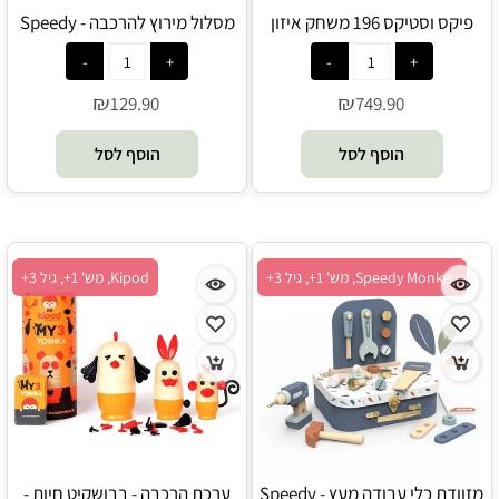
פיקס וסטיקס 196 משחק איזון
מסלול מירוץ להרכבה - Speedy
מונטיסורי מעץ וסיליקון ערכת
Monkey
למידה - Oppi
₪
₪
129.90
749.90
הוסף לסל
הוסף לסל
Speedy Monkey, מש' 1+, גיל 3+
Kipod, מש' 1+, גיל 3+
מזוודת כלי עבודה מעץ - Speedy
ערכת הרכבה - בבושקיט חיות -