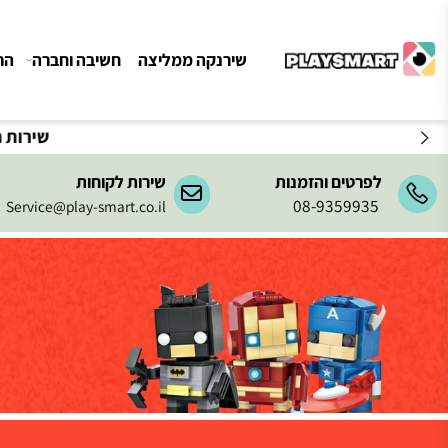
שירנקה ממליצה
חשיבה וחברה
הרכבה ו
 אספקה ארוכים מהרגיל-
בהתאם לתקנון
!
לפרטים והזמנות
שירות לקוחות
08-9359935
Service@play-smart.co.il