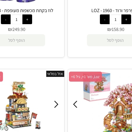
19 - LOZ
לוז בקתת מכשפות מעופפת - 2203 - LOZ
₪
₪
249.90
158.
סף לסל
הוסף לסל
אזל במלאי
Loz, מש' 1+, גיל 6+
Loz, מש' 1+, גיל 6+