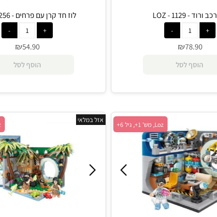
11 - LOZ
לוז חד קרן עם פרחים - 9256 - Loz
₪
₪
54.90
78.9
סף לסל
הוסף לסל
אזל במלאי
Loz, מש' 1+, גיל 6+
Loz, מש' 1+, גיל 6+