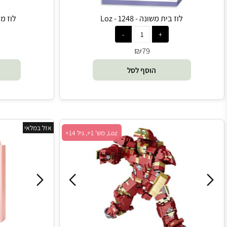
לוז בית משונה - 1248 - Loz
לוז מכונית מירוץ -
₪
9
79
הוסף לסל
הו
אזל במלאי
Loz, מש' 1+, גיל 14+