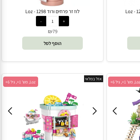
לוז זר פרחים ורוד 1298 - Loz
₪
79
הוסף לסל
אזל במלאי
Loz, מש' 1+, גיל 6+