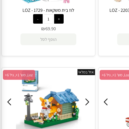
לוז בית משקאות - 1729 - LOZ
₪
69.90
הוסף לסל
אזל במלאי
Loz, מש' 1+, גיל 6+