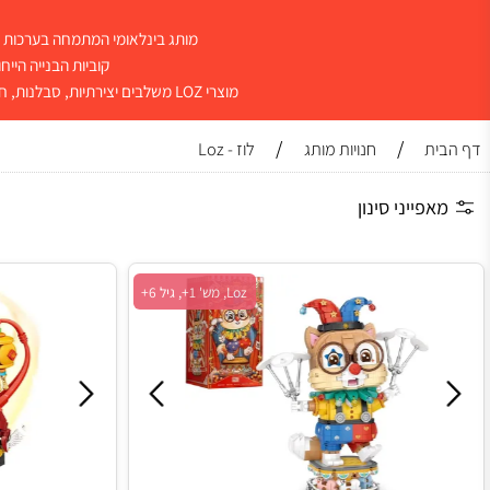
מותג בינלאומי המתמחה בערכות בנייה מי
קוביות הבנייה הייחודיות של LOZ קטנות יותר מקוביות בנייה רגילות ומאפשרות רמת דיוק גבוהה במיוחד ותוצאות
מוצרי LOZ משלבים יצירתיות, סבלנות, חשיבה מרחבית ודיוק, ומעניקים חוויית בנייה מהנה לילדים, בני נוער ומבוגרים שאוהבים להרכיב, ליצור ולאסוף דגמים מיוחדים.
/
/
חנויות מותג
לוז - Loz
ייני סינון
Loz, מש' 1+, גיל 6+