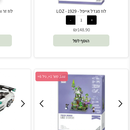
לוז מגדל אייפל - 1929 - LOZ
לוז זר ורדים אדומים 
₪
148.90
הוסף לסל
הו
Loz, מש' 1+, גיל 6+