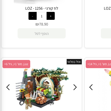
לוז קורגי - 1256 - LOZ
₪
78.90
הוסף לסל
אזל במלאי
Loz, מש' 1+, גיל 6+