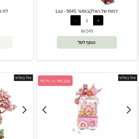
דמות של האלקבוסטר 9045 - Loz
לוז פרפר ורוד - 60
₪
90
249
הוסף לסל
הו
י
אזל במלאי
Loz, מש' 1+, גיל 6+