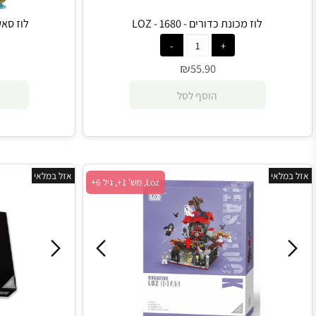
לוז מכונת כדורים - 1680 - LOZ
לוז סאקורה בית עץ -
₪
0
55.90
הוסף לסל
הו
י
אזל במלאי
Loz, מש' 1+, גיל 6+