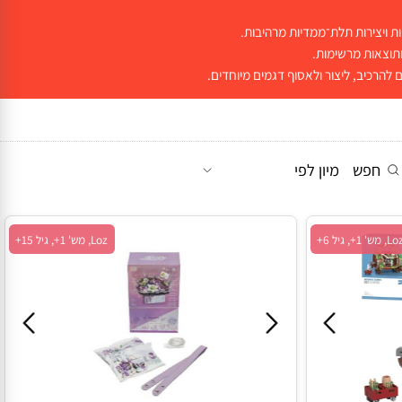
יצירות תלת־ממדיות מרהיבות.
חפש
מיון לפי
Loz, מש' 1+, גיל 15+