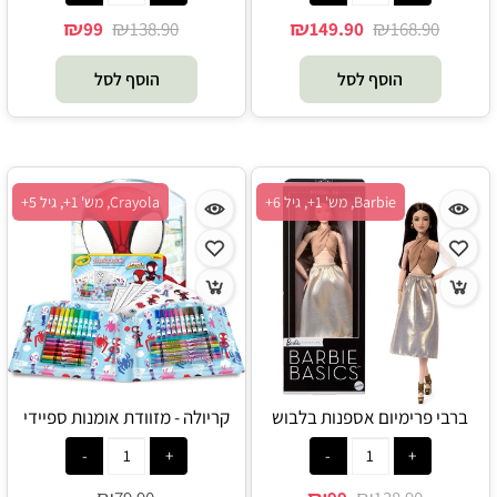
₪
₪
₪
₪
99
138.90
149.90
168.90
הוסף לסל
הוסף לסל
Barbie, מש' 1+, גיל 6+
Crayola, מש' 1+, גיל 5+
ברבי פרימיום אספנות בלבוש
קריולה - מזוודת אומנות ספיידי
אופנתי ברונטית - Barbie
וחבריו המופלאים - Crayola