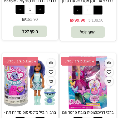
ברבי מארז זמן אמבטיה עם סבון
ברבי בית בובות מתקפל - Barbie
קונפטי צובע מים - Barbie
₪
185.90
₪
₪
99.90
138.90
הוסף לסל
הוסף לסל
Barbie, מש' 1+, גיל 3+
Barbie, מש' 1+, גיל 3+
ברבי דרימוטופיה בובת פרפר עם
ברבי ריביל צ'לסי פופ סדרת תה -
כנפיים גדולות - Barbie
Barbie