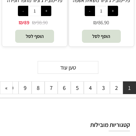
פליימוביל ג'וניור משאית אשפה
פליימוביל ג'וניור מחפר חפירה
71684 - Playmobil
71685 - Playmobil
₪
₪
₪
89
98.90
86.90
הוסף לסל
הוסף לסל
טען עוד
»
10
9
8
7
6
5
4
3
2
1
קטגוריות מובילות