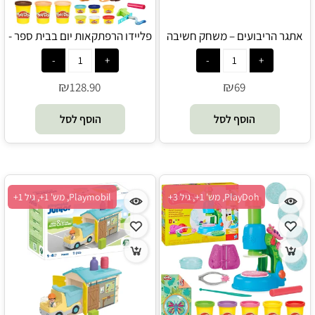
אתגר הריבועים – משחק חשיבה
פליידו הרפתקאות יום בבית ספר -
מרתק - BS Toys
Play-Doh
₪
₪
128.90
69
הוסף לסל
הוסף לסל
PlayDoh, מש' 1+, גיל 3+
Playmobil, מש' 1+, גיל 1+