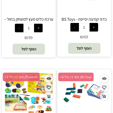
כדור קפיצה יפייפה - BS Toys
ערכת כלים מעץ למשחק בחול –
סמיילי, גלידה וכוכב - BS Toys
₪
69
₪
99
הוסף לסל
הוסף לסל
BS Toys, מש' 1+, גיל 6+
PlayDoh, מש' 1+, גיל 3+