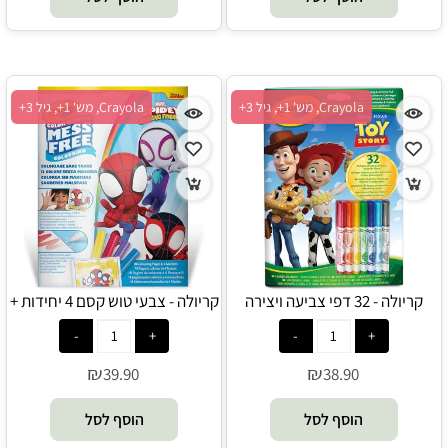
Crayola, מש' 1+, גיל 3+
Crayola, מש' 1+, גיל 3+
קריולה - 32 דפי צביעה ויצירה
קריולה - צבעי טוש קסם 4 יחידות +
צעצוע של סיפור כולל 7 טושים
18 דפי צביעה ספיידי וחבריו
רחיצים - Crayola
המופלאים - Crayola
₪
₪
39.90
38.90
הוסף לסל
הוסף לסל