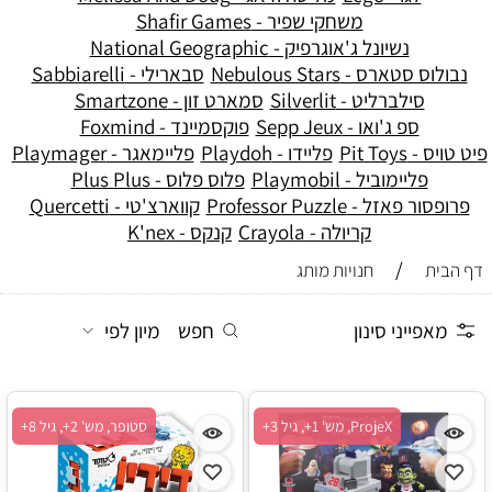
משחקי שפיר - Shafir Games
נשיונל ג'אוגרפיק - National Geographic
נבולוס סטארס - Nebulous Stars
סבארילי - Sabbiarelli
סילברליט - Silverlit
סמארט זון - Smartzone
ספ ג'ואו - Sepp Jeux
פוקסמיינד - Foxmind
פיט טויס - Pit Toys
פליידו - Playdoh
פליימאגר - Playmager
פליימוביל - Playmobil
פלוס פלוס - Plus Plus
פרופסור פאזל - Professor Puzzle
קווארצ'טי - Quercetti
קריולה - Crayola
קנקס - K'nex
/
דף הבית
חנויות מותג
מאפייני סינון
חפש
מיון לפי
ProjeX, מש' 1+, גיל 3+
סטופר, מש' 2+, גיל 8+