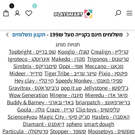
0
0
שירות המשלוחים פעיל- ייתכנו זמני אספקה ארוכים
מהרגיל-
בהתאם לתקנון
!
חנויות מותג
קריליין - Crealign
קוגלו - Kooglo
טופ ברייט - Topbright
טריגונוס - Trigonos
מקדו - Makedo
איגרוטקו - Igroteco
מכאנו - Meccano
אופי - Oppi
סימבריקס - Simbrix
פיקסיו - Pixio
טייגר טרייב - Tiger Tribe
מידייר - Mideer
ספידי מאנקי - Speedy Monkey
היי קליי - Hey clay
ג'ליסטון - Jellystone
pop it up
גרביטראקס - Gravitrax
מיאר אדו - Mieredu
מיננה - Minene
Wow Generation
בריארפאטצ - briarpatch
באדי ובארני - Buddy & Barney
קליפטויס - Clip toys
קרייז - Craze
גולה - Goola
האסברו - Hasbro
מג'יק סיטי - Magic City
Science4you
smart dough
sphero
דיאמנט - Diamant
מוסטויס - Moosetoys
סטופר - Stopper
פרטיקולה - Particula