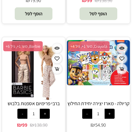
₪
₪
₪
79.90
99
138.90
הוסף לסל
הוסף לסל
Crayola, מש' 1+, גיל 4+
Barbie, מש' 1+, גיל 6+
קריולה - מארז יצירה יחידת החילוץ
ברבי פרימיום אספנות בלבוש
כולל טושים רחיצים דפי צביעה
אופנתי בלונדינית - Barbie
ומדבקות - Crayola
₪
₪
₪
99
138.90
54.90