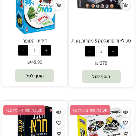
סט לייזר פרוגקטס 5 מטרות נעות
דידיו - סטופר
ProjeX - ClipToys
₪
48.90
₪
278
הוסף לסל
הוסף לסל
סטופר, מש' 2+, גיל 6+
סטופר, מש' 4+, גיל 18+