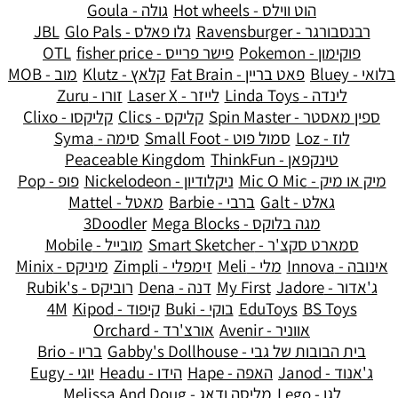
הוט ווילס - Hot wheels
גולה - Goula
רבנסבורגר - Ravensburger
גלו פאלס - Glo Pals
JBL
פוקימון - Pokemon
פישר פרייס - fisher price
OTL
בלואי - Bluey
פאט בריין - Fat Brain
קלאץ - Klutz
מוב - MOB
לינדה - Linda Toys
לייזר - Laser X
זורו - Zuru
ספין מאסטר - Spin Master
קליקס - Clics
קליקסו - Clixo
לוז - Loz
סמול פוט - Small Foot
סימה - Syma
טינקפאן - ThinkFun
Peaceable Kingdom
מיק או מיק - Mic O Mic
ניקלודיון - Nickelodeon
פופ - Pop
גאלט - Galt
ברבי - Barbie
מאטל - Mattel
מגה בלוקס - Mega Blocks
3Doodler
סמארט סקצ'ר - Smart Sketcher
מובייל - Mobile
אינובה - Innova
מלי - Meli
זימפלי - Zimpli
מיניקס - Minix
ג'אדור - Jadore
My First
דנה - Dena
רוביקס - Rubik's
BS Toys
EduToys
בוקי - Buki
קיפוד - Kipod
4M
אווניר - Avenir
אורצ'רד - Orchard
בית הבובות של גבי - Gabby's Dollhouse
בריו - Brio
ג'אנוד - Janod
האפה - Hape
הידו - Headu
יוגי - Eugy
לגו - Lego
מליסה ודאג - Melissa And Doug