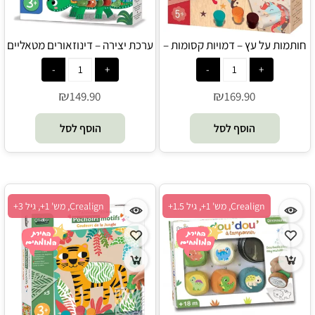
חותמות על עץ – דמויות קסומות –
ערכת יצירה – דינוזאורים מטאליים
– Crealign
Crealign
₪
₪
149.90
169.90
הוסף לסל
הוסף לסל
Crealign, מש' 1+, גיל 1.5+
Crealign, מש' 1+, גיל 3+