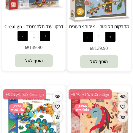
מדבקות קסומות – ציפור צבעונית
דרקון ענק תלת־ממד – Crealign
– Crealign
₪
139.90
₪
139.90
הוסף לסל
הוסף לסל
Crealign, מש' 1+, גיל 5+
Crealign, מש' 1+, גיל 3+