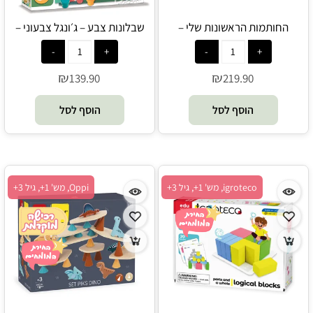
החותמות הראשונות שלי –
שבלונות צבע – ג׳ונגל צבעוני –
דינוזאורים – Crealign
Crealign
₪
₪
139.90
219.90
הוסף לסל
הוסף לסל
igroteco, מש' 1+, גיל 3+
Oppi, מש' 1+, גיל 3+