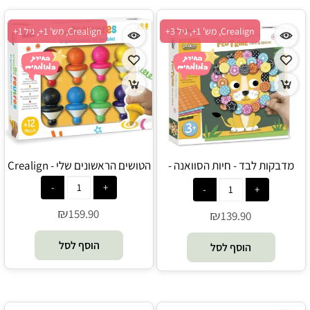
Crealign, מש' 1+, גיל 3+
Crealign, מש' 1+, גיל 1+
מדבקות לבד - חיות הסוואנה -
הטושים הראשונים שלי - Crealign
Crealign
₪
159.90
₪
139.90
הוסף לסל
הוסף לסל