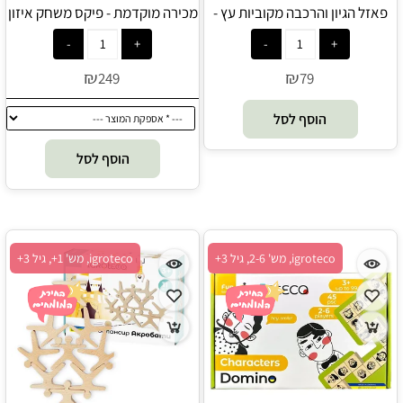
פאזל הגיון והרכבה מקוביות עץ -
מכירה מוקדמת - פיקס משחק איזון
Igroteco
מונטיסורי מעץ וסיליקון דינו - Oppi
-PreOrder
₪
₪
249
79
הוסף לסל
הוסף לסל
igroteco, מש' 2-6, גיל 3+
igroteco, מש' 1+, גיל 3+