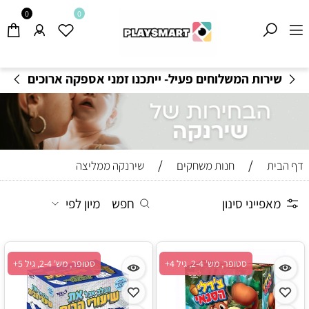
0
0
משלוחים חינם בקנייה מעל 199
₪
-
תקנון משלוחים
/
/
דף הבית
חנות משחקים
שירנקה ממליצה
מאפייני סינון
חפש
מיון לפי
סטופר, מש' 2-4, גיל 4+
סטופר, מש' 2-4, גיל 5+