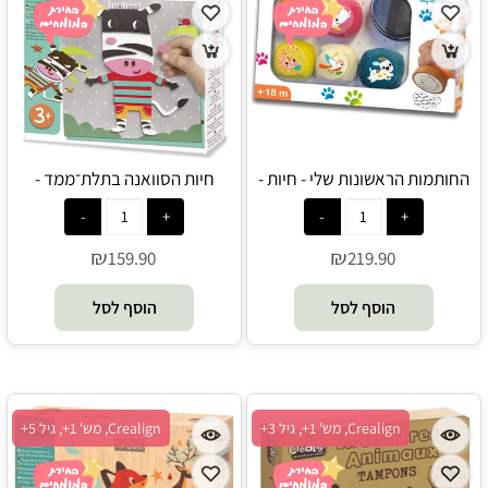
החותמות הראשונות שלי - חיות -
חיות הסוואנה בתלת־ממד -
Crealign
Crealign
₪
₪
159.90
219.90
הוסף לסל
הוסף לסל
Crealign, מש' 1+, גיל 3+
Crealign, מש' 1+, גיל 5+