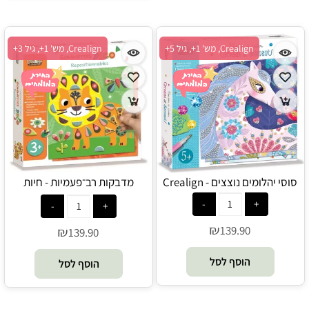
Crealign, מש' 1+, גיל 5+
Crealign, מש' 1+, גיל 3+
סוסי יהלומים נוצצים - Crealign
מדבקות רב־פעמיות - חיות
הסוואנה - Crealign
₪
139.90
₪
139.90
הוסף לסל
הוסף לסל