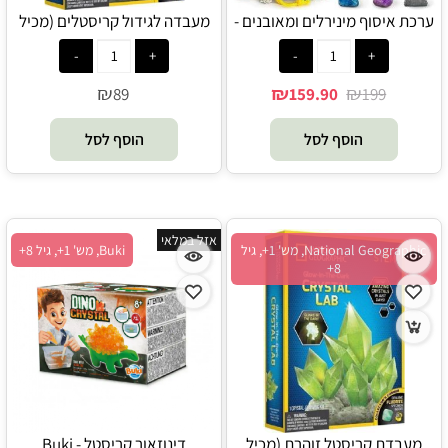
ערכת איסוף מינירלים ומאובנים -
מעבדה לגידול קריסטלים (מכיל
24 פריטים אמתיים - National
קריסטל אמיתי אַחלָמָה) -
National Geographic
Geographic
₪
₪
₪
89
159.90
199
הוסף לסל
הוסף לסל
אזל במלאי
National Geographic, מש' 1+, גיל
Buki, מש' 1+, גיל 8+
8+
מעבדת קריסטל זוהרת (מכיל
דינוזאור קריסטל - Buki