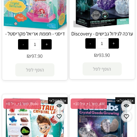
ערכה לגידול גבישים - Discovery
דיסני - חממת אריאל מקריסטל -
4M
₪
93.90
₪
97.90
הוסף לסל
הוסף לסל
אזל במלאי
אזל במלאי
4M, מש' 1+, גיל 10+
Buki, מש' 1+, גיל 8+