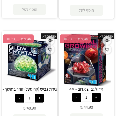
הוסף לסל
הוסף לסל
אזל במלאי
אזל במלאי
4M, מש' 1+, גיל 10+
4M, מש' 1+, גיל 10+
גידול גביש אדום - 4M
גידול גביש (קריסטל) זוהר בחושך -
4M
₪
44.90
₪
48.90