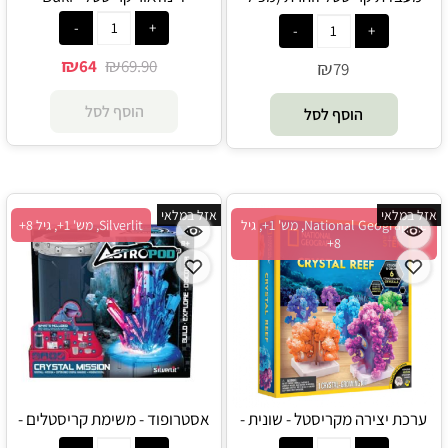
קריסטל אמיתי - פלוּאוֹרִיט) -
National Geographic
₪
₪
64
69.90
₪
79
הוסף לסל
הוסף לסל
אזל במלאי
אזל במלאי
National Geographic, מש' 1+, גיל
Silverlit, מש' 1+, גיל 8+
8+
ערכת יצירה מקריסטל - שונית -
אסטרופוד - משימת קריסטלים -
Silverlit
National Geographic