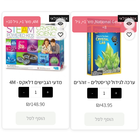
אזל במלאי
אזל במלאי
National Geographic, מש' 1+, גיל
4M, מש' 1+, גיל 10+
8+
ערכה לגידול קריסטלים – זוהרים
מדעי הגבישים דלאקס - 4M
בחושך - National Geographic
₪
148.90
₪
43.95
הוסף לסל
הוסף לסל