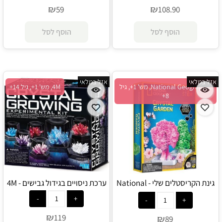
₪
₪
59
108.90
הוסף לסל
הוסף לסל
אזל במלאי
אזל במלאי
National Geographic, מש' 1+, גיל
4M, מש' 1+, גיל 14+
8+
גינת הקריסטלים שלי - National
ערכת ניסויים בגידול גבישים - 4M
Geographic
₪
119
₪
89