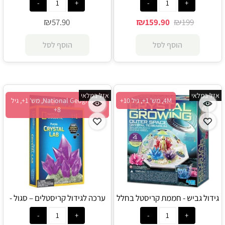
₪
₪
₪
57.90
159.90
199
הוסף לסל
הוסף לסל
אזל במלאי
אזל במלאי
4M, מש' 1+, גיל 10+
National Geographic, מש' 1+, גיל
8+
גידול גביש - חממת קריסטל בחלל
ערכה לגידול קריסטלים – סגול -
החיצון - 4M
National Geographic