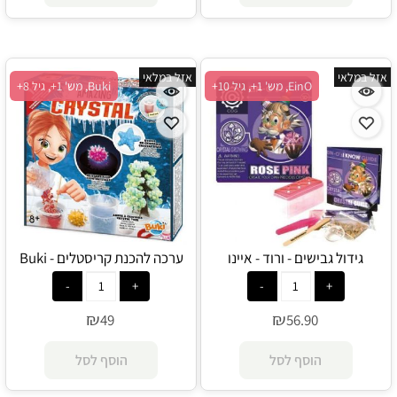
אזל במלאי
אזל במלאי
EinO, מש' 1+, גיל 10+
Buki, מש' 1+, גיל 8+
גידול גבישים - ורוד - איינו
ערכה להכנת קריסטלים - Buki
₪
₪
49
56.90
הוסף לסל
הוסף לסל