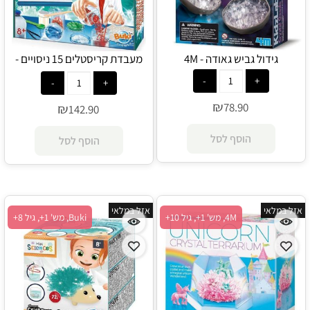
גידול גביש גאודה - 4M
מעבדת קריסטלים 15 ניסויים -
Buki
₪
78.90
₪
142.90
הוסף לסל
הוסף לסל
אזל במלאי
אזל במלאי
4M, מש' 1+, גיל 10+
Buki, מש' 1+, גיל 8+