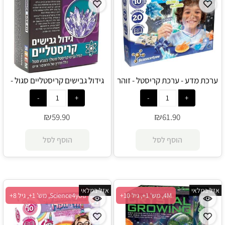
ערכת מדע - ערכת קריסטל - זוהר
גידול גבישים קריסטליים סגול -
בחושך - Science4you
איינו
₪
₪
59.90
61.90
הוסף לסל
הוסף לסל
אזל במלאי
אזל במלאי
4M, מש' 1+, גיל 10+
Science4you, מש' 1+, גיל 8+