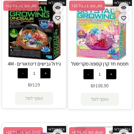
אזל במלאי
אזל במלאי
4M, מש' 1+, גיל 10+
4M, מש' 1+, גיל 10+
חממת חד קרן קסומה מקריסטל
גידול גבישים דינוזאורים - 4M
(גידול גבישים חדי קרן) - 4M
₪
119
₪
108.90
הוסף לסל
הוסף לסל
אזל במלאי
אזל במלאי
Buki, מש' 1+, גיל 8+
EinO, מש' 1+ , גיל 10+