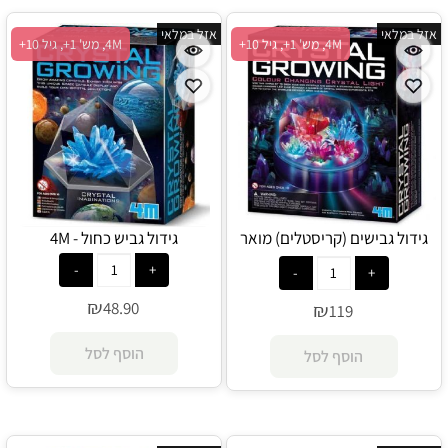
אזל במלאי
אזל במלאי
4M, מש' 1+, גיל 10+
4M, מש' 1+, גיל 10+
גידול גבישים (קריסטלים) מואר
גידול גביש כחול - 4M
בתאורה צבעונית - 4M
₪
48.90
₪
119
הוסף לסל
הוסף לסל