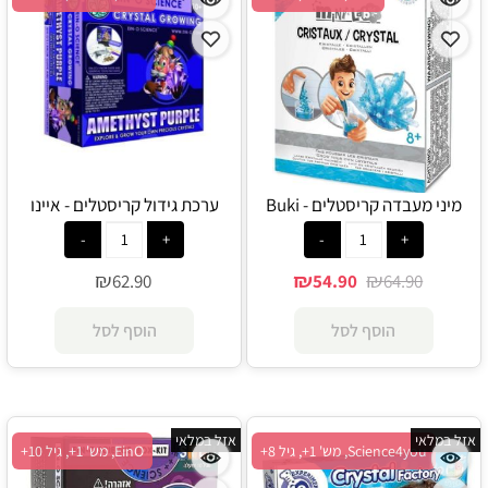
מיני מעבדה קריסטלים - Buki
ערכת גידול קריסטלים - איינו
₪
₪
₪
62.90
54.90
64.90
הוסף לסל
הוסף לסל
אזל במלאי
אזל במלאי
Science4you, מש' 1+, גיל 8+
EinO, מש' 1+, גיל 10+