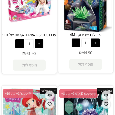
גידול גביש ירוק - 4M
ערכת מדע - העולם הקסום של חדי
הקרן - Science4you
₪
44.90
₪
61.90
הוסף לסל
הוסף לסל
אזל במלאי
אזל במלאי
Discovery, מש 1+, גיל 8+
4M, מש' 1+, גיל 10+