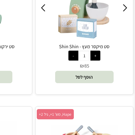
shin shin, מש' 1+, גיל 2+
סט מיקסר מעץ - Shin Shin
סט ירקות חתוכים מעץ
₪
85
הוסף לסל
הו