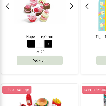
Hape, מש' 1+, גיל 3+
תות לקינוח - Hape
₪
129
הוסף לסל