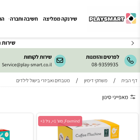
שירנקה ממליצה
חשיבה וחברה
הרכבה ו
לפרטים והזמנות
שירות לקוחות
08-9359935
Service@play-smart.co.il
/
/
משחקי דימיון
מטבחים ואביזרי בישול לילדים
ייני סינון
Foxmind, מש' 1+, גיל 3+