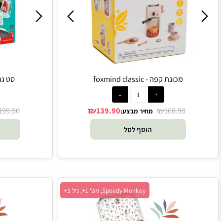
מכונת קפה - foxmind classic
סט גריל ברביקי
₪
₪
₪
199.90
139.90
168.90
מחיר מבצע:
מח
הוסף לסל
הו
Speedy Monkey, מש' 1+, גיל 3+