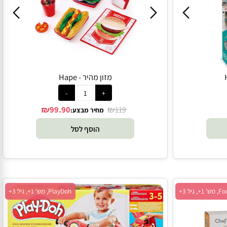
Hape, מש' 1+, גיל 2+
מזון מהיר - Hape
₪
₪
99.90
119
מחיר מבצע:
הוסף לסל