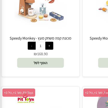
מכונת קפה משחק מעץ - Speedy Monkey
₪
168.90
הוסף לסל
Pit Toys, מש' 1+, גיל 3+