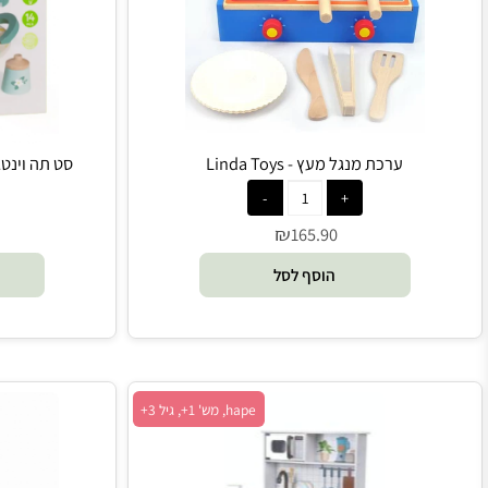
Linda Toys, מש' 1+, גיל 3+
ערכת מנגל מעץ - Linda Toys
סט תה וינטג' קלאסיק - lassic
₪
90
165.90
הוסף לסל
הו