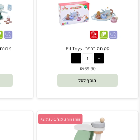
Pit Toys, מש' 1+, גיל 1.5+
סט תה בכפר - Pit Toys
מכונת קפה ואספרס
₪
0
69.90
הוסף לסל
הו