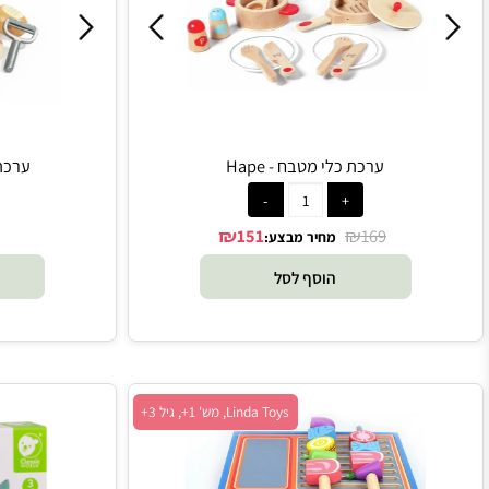
Hape, מש' 1+, גיל 2+
ערכת כלי מטבח - Hape
ערכת בישול ב
₪
₪
151
169
מחיר מבצע:
הוסף לסל
הו