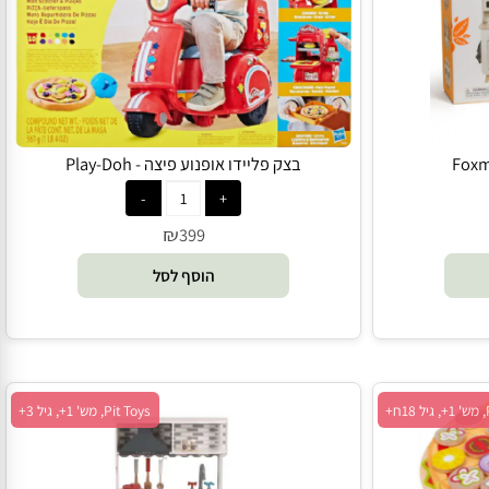
PlayDoh, מש' 1+, גיל 3+
בצק פליידו אופנוע פיצה - Play-Doh
₪
399
הוסף לסל