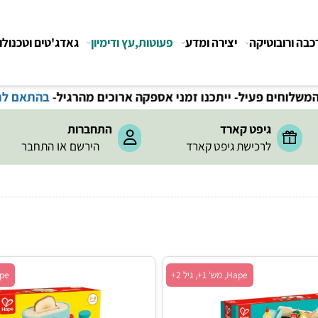
רובוטיקה
יצירה ומדע
פעוטות,עץ ודימיון
גאדג'טים וטכנולוגיה
משלוחים חינם בקנייה מעל 199
₪
-
תקנון משלוחים
גיפט קארד
התחברות
או
לרכישת גיפט קארד
הירשם
התחבר
Hape, מש' 1+, גיל 2+
Hape, מש' 1+, גיל 2+