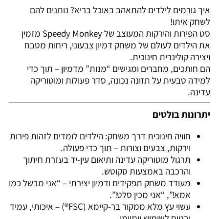
איך גורמים לילדים להתאהב באוכל בריא? נותנים להם
לשחק איתו!
סט הפירות והירקות המעוצב של Speedy Monkey מזמין
את הילדים לעולם של משחק דמיון צבעוני, ריחות מטבח
ויצירה קולינרית חינוכית.
הם חותכים, מחברים ומגישים “מנות” מדמיון – תוך כדי
למידה טבעית על תזונה נכונה, סדר פעולות ומוטוריקה
עדינה.
יתרונות בולטים
חוויה חינוכית דרך משחק: הילדים לומדים לזהות פירות
וירקות, צבעים וצורות – תוך כדי פעולה.
תרגול מוטוריקה עדינה ותיאום עין-יד בעזרת חיתוך
והרכבה באמצעות סקוטש.
מעודד משחק תפקידים ודמיון יצירתי – “אני מבשל כמו
אמא!”, “אני מכין סלט!”.
עשוי עץ מלא ממקור בר-קיימא (FSC®) – איכותי, עמיד
ובטוח לשימוש יומיומי.