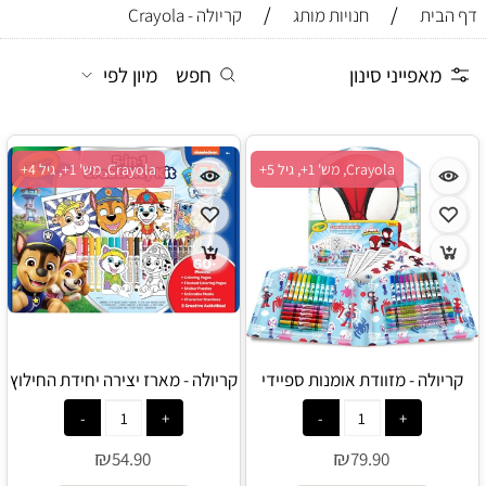
/
/
דף הבית
חנויות מותג
קריולה - Crayola
מאפייני סינון
חפש
מיון לפי
Crayola, מש' 1+, גיל 5+
Crayola, מש' 1+, גיל 4+
קריולה - מזוודת אומנות ספיידי
קריולה - מארז יצירה יחידת החילוץ
וחבריו המופלאים - Crayola
כולל טושים רחיצים דפי צביעה
ומדבקות - Crayola
₪
₪
54.90
79.90