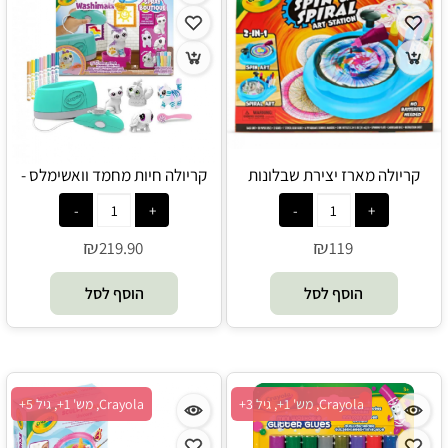
קריולה מארז יצירת שבלונות
קריולה חיות מחמד וואשימלס -
ספירלה - Crayola
Crayola
₪
₪
219.90
119
הוסף לסל
הוסף לסל
Crayola, מש' 1+, גיל 3+
Crayola, מש' 1+, גיל 5+