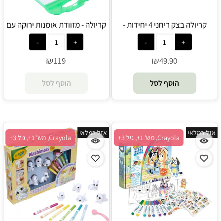
קריולה בצק ריחני 4 יחידות -
קריולה - מזוודת אומנות ירוקה עם
Crayola
מעל 65 חלקים - Crayola
₪
₪
119
49.90
הוסף לסל
הוסף לסל
אזל במלאי
אזל במלאי
Crayola, מש' 1+, גיל 3+
Crayola, מש' 1+, גיל 3+