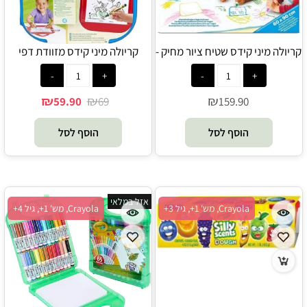
קריולה מיני קידס שטיח ציור מחיק -
קריולה מיני קידס מזוודת דפי
Crayola
צביעה כולל צבעי פסטל ומדבקות -
Crayola
₪
₪
₪
59.90
69
159.90
הוסף לסל
הוסף לסל
אזל במלאי
Crayola, מש' 1+, גיל 3+
Crayola, מש' 1+, גיל 4+