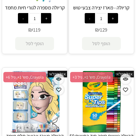
קריולה - מארז יצירה צבעי טוש
קריולה מספרה לגורי חיות מחמד
קסם בלואי - Crayola
וושימלס - Crayola
₪
₪
119
129
הוסף לסל
הוסף לסל
אזל במלאי
אזל במלאי
Crayola, מש' 1+, גיל 3+
Crayola, מש' 1+, גיל 6+