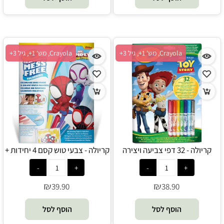
Crayola, מש' 1+, גיל 3+
Crayola, מש' 1+, גיל 3+
קריולה - 32 דפי צביעה ויצירה
קריולה - צבעי טוש קסם 4 יחידות +
צעצוע של סיפור כולל 7 טושים
18 דפי צביעה ספיידי וחבריו
רחיצים - Crayola
המופלאים - Crayola
₪
₪
39.90
38.90
הוסף לסל
הוסף לסל