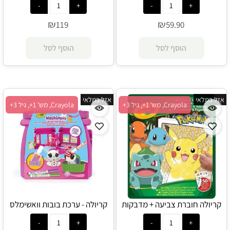
₪
₪
119
59.90
הוסף לסל
הוסף לסל
אזל במלאי
אזל במלאי
Crayola, מש' 1+, גיל 3+
Crayola, מש' 1+, גיל 3+
קריולה חוברת צביעה + מדבקות
קריולה - ערכת בובות וואשימלס
פוקימון - Crayola
לצביעה - ספא ריחני - Crayola