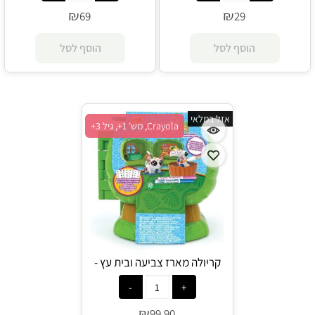
₪
₪
69
29
הוסף לסל
הוסף לסל
אזל במלאי
Crayola, מש' 1+, גיל 3+
קריולה מארז צביעה ובית עץ -
Crayola
₪
99.90