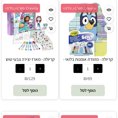
Crayola, מש' 1+, גיל 3+
Crayola, מש' 1+, גיל 3+
קריולה - מזוודת אומנות בלואי -
קריולה - מארז יצירה צבעי טוש
Crayola
קסם בית הבובות של גבי - Crayola
₪
₪
129
89
הוסף לסל
הוסף לסל