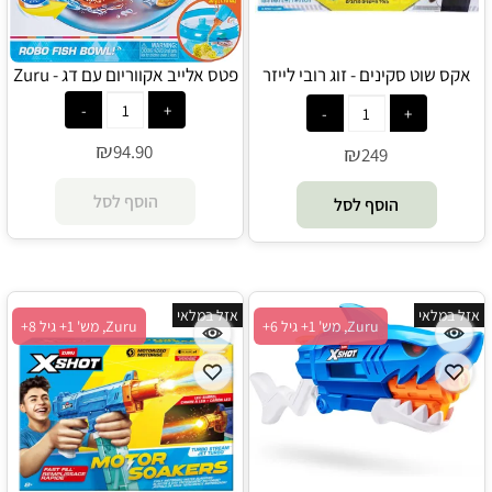
אקס שוט סקינים - זוג רובי לייזר
פטס אלייב אקווריום עם דג - Zuru
טאג - Zuru
₪
94.90
₪
249
הוסף לסל
הוסף לסל
אזל במלאי
אזל במלאי
Zuru, מש' 1+ גיל 6+
Zuru, מש' 1+ גיל 8+