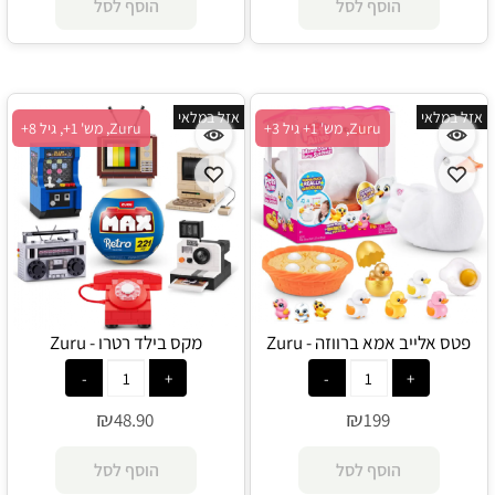
הוסף לסל
הוסף לסל
אזל במלאי
אזל במלאי
Zuru, מש' 1+ גיל 3+
Zuru, מש' 1+, גיל 8+
פטס אלייב אמא ברווזה - Zuru
מקס בילד רטרו - Zuru
₪
₪
48.90
199
הוסף לסל
הוסף לסל