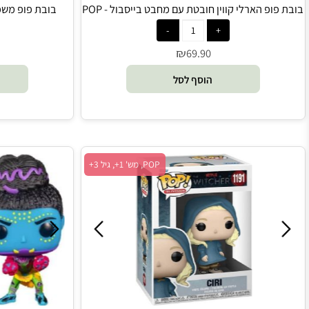
 הארלי קווין חובטת עם מחבט בייסבול - POP
בובת פופ משפחת אדמס
₪
0
69.90
הוסף לסל
הו
POP, מש' 1+, גיל 3+