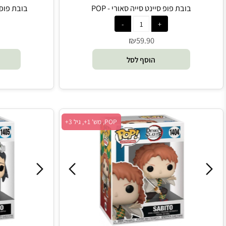
בובת פופ סיינט סייה סאורי - POP
בובת פופ הארלי קו
₪
0
59.90
הוסף לסל
הו
POP, מש' 1+, גיל 3+