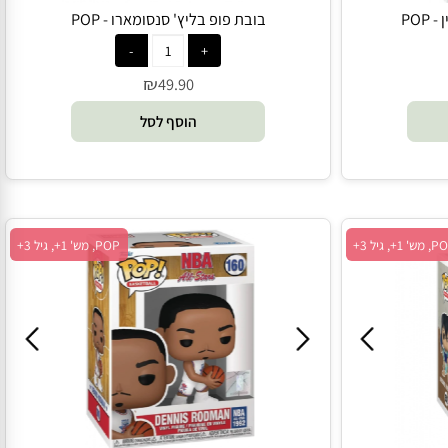
בובת פופ בליץ' סנסומארו - POP
₪
49.90
הוסף לסל
POP, מש' 1+, גיל 3+