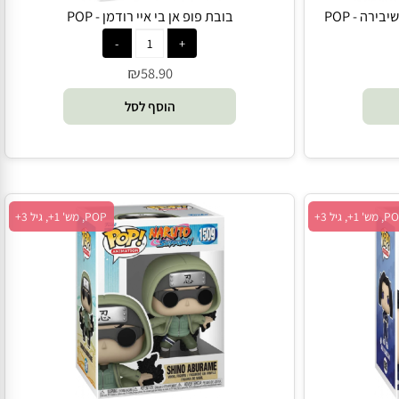
 - POP
בובת פופ אן בי איי רודמן - POP
₪
58.90
הוסף לסל
POP, מש' 1+, גיל 3+