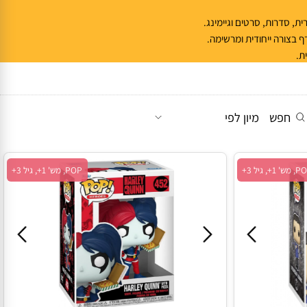
סדרות, סרטים וגיימינג.
צורה ייחודית ומרשימה.
חפש
מיון לפי
POP, מש' 1+, גיל 3+