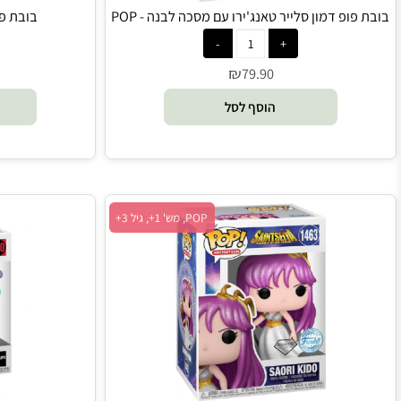
פ דמון סלייר טאנג'ירו עם מסכה לבנה - POP
בובת פופ דמון 
₪
0
79.90
הוסף לסל
הו
POP, מש' 1+, גיל 3+