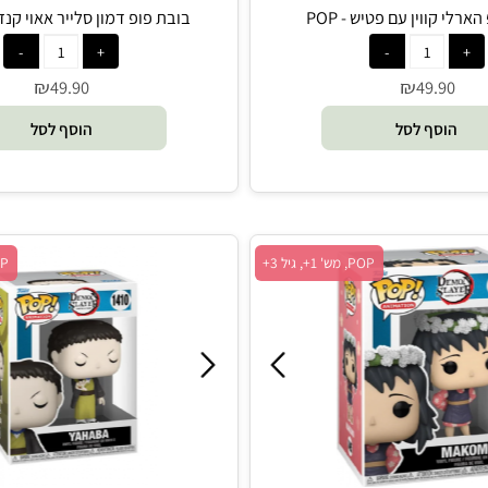
וין עם פטיש - POP
בובת פופ דמון סלייר אאוי קנזאקי - P
₪
₪
49.90
49.9
סף לסל
הוסף לסל
POP, מש' 1+, גיל 3+
POP, מש' 1+, גיל 3+