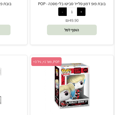
 פופ דמון סלייר סביטו בלי מסכה - POP
בובת פופ דמון ס
₪
0
49.90
הוסף לסל
הו
POP, מש' 1+, גיל 3+