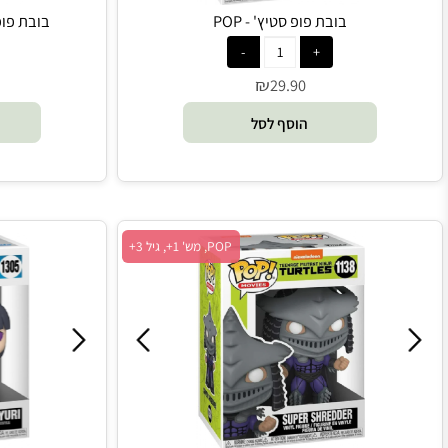
בובת פופ סטיץ' - POP
בובת פופ יומני ה
₪
0
29.90
הוסף לסל
הו
POP, מש' 1+, גיל 3+