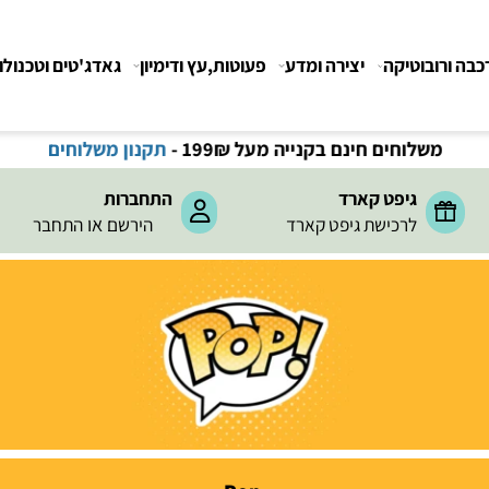
רובוטיקה
יצירה ומדע
פעוטות,עץ ודימיון
גאדג'טים וטכנולוגיה
משלוחים חינם בקנייה מעל 199
₪
-
תקנון משלוחים
גיפט קארד
התחברות
או
לרכישת גיפט קארד
הירשם
התחבר