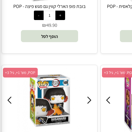
 - POP
בובת פופ הארלי קווין גם מגש פיצה - POP
₪
49.90
הוסף לסל
POP, מש' 1+, גיל 3+