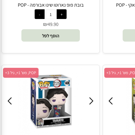
PO
בובת פופ נארוטו שינו אבורמה - POP
₪
49.90
הוסף לסל
POP, מש' 1+, גיל 3+