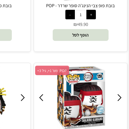
ובת פופ צבי הנינג'ה סופר שרדר - POP
בובת פופ דמון 
₪
0
49.90
הוסף לסל
הו
POP, מש' 1+, גיל 3+