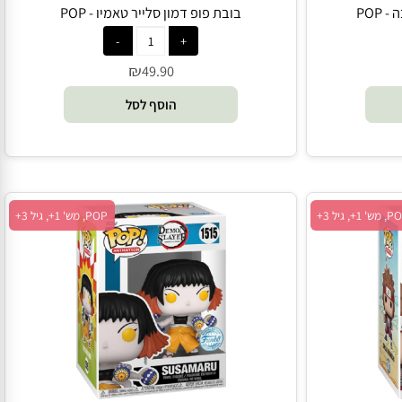
בובת פופ דמון סלייר טאמיו - POP
₪
49.90
הוסף לסל
POP, מש' 1+, גיל 3+