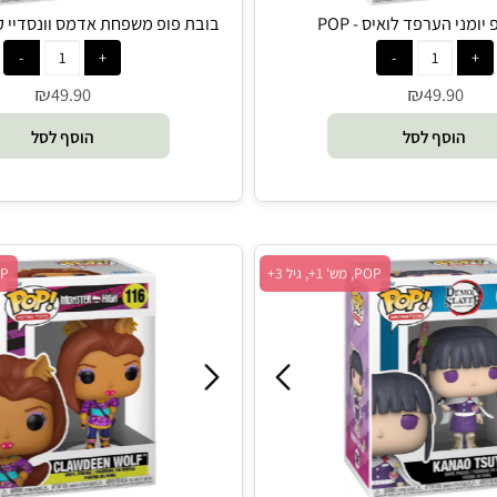
ערפד לואיס - POP
בובת פופ משפחת אדמס וונסדיי קלאסית
₪
₪
49.90
49.9
סף לסל
הוסף לסל
POP, מש' 1+, גיל 3+
POP, מש' 1+, גיל 3+