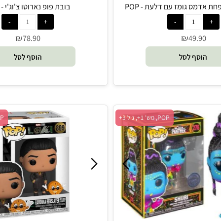
 גומז עם דלעת - POP
בובת פופ נארוטו צ'וג'י - POP
₪
₪
78.90
49.9
סף לסל
הוסף לסל
POP, מש' 1+, גיל 3+
POP, מש' 1+, גיל 3+