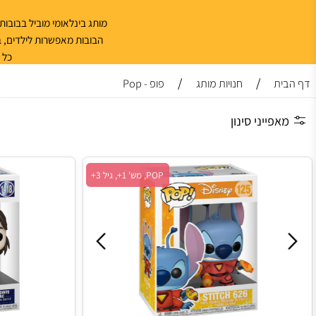
מותג בינלאומי מוביל בבובות אספנות
הבובות מאפשרות לילדים, בני נוער
כל דמות נב
/
/
חנויות מותג
פופ - Pop
ייני סינון
POP, מש' 1+, גיל 3+