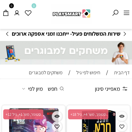
0
0
משלוחים חינם בקנייה מעל 199
₪
-
תקנון משלוחים
/
/
דף הבית
חיפוש לפי גיל
משחקים למבוגרים
מאפייני סינון
חפש
מיון לפי
סטופר, מש' 4+, גיל 18+
סטופר, מש' 1+, גיל 12+