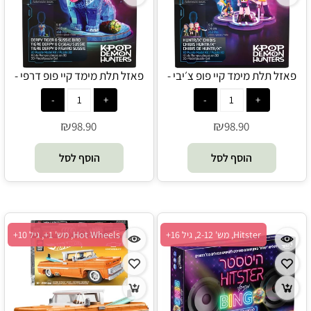
פאזל תלת מימד קיי פופ צ׳יבי -
פאזל תלת מימד קיי פופ דרפי -
סטופר
סטופר
₪
₪
98.90
98.90
הוסף לסל
הוסף לסל
Hitster, מש' 2-12, גיל 16+
Hot Wheels, מש' 1+, גיל 10+