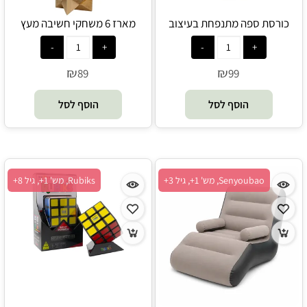
כורסת ספה מתנפחת בעיצוב
מארז 6 משחקי חשיבה מעץ
כדורסל - Senyoubao
(למבוגרים) - Muyunjia
₪
₪
89
99
הוסף לסל
הוסף לסל
Senyoubao, מש' 1+, גיל 3+
Rubiks, מש' 1+, גיל 8+