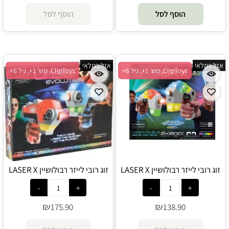
הוסף לסל
הוסף לסל
אזל במלאי
אזל במלאי
ClipToys, מש' 1+, גיל 6+
ClipToys, מש' 1+, גיל 6+
זוג רובי לייזר רבולושיין LASER X
זוג רובי לייזר רבולושיין LASER X
REVOLUTION אקדחי אולטרה
REVOLUTION משנה צבע Laser
X - ClipToys
ClipToy - LASER X
₪
₪
175.90
138.90