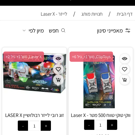
/
/
דף הבית
חנויות מותג
לייזר - Laser X
מאפייני סינון
חפש
מיון לפי
ClipToys, מש' 1+, גיל 6+
Laser X, מש' 1+ גיל 2+
ווקי טוקי טווח 500 מטר - Laser X
זוג רובי לייזר רבולושיין LASER X
REVOLUTION לטווח ארוך -
Laser X