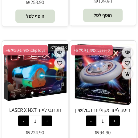
₪
129.90
₪
258.90
הוסף לסל
הוסף לסל
אזל במלאי
Laser X, מש' 1+ גיל 6+
ClipToys, מש' 1+, גיל 6+
דיסק לייזר אקולייזר רבולושיין
זוג רובי לייזר LASER X NXT
ClipToy - LASER X
LASER X REVOLUTION - Laser
X
₪
₪
224.90
94.90