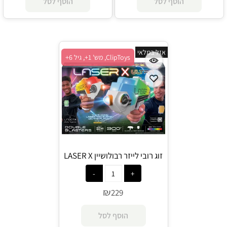
הוסף לסל
הוסף לסל
אזל במלאי
ClipToys, מש' 1+, גיל 6+
זוג רובי לייזר רבולושיין LASER X
REVOLUTION Laser X -
ClipToys
₪
229
הוסף לסל