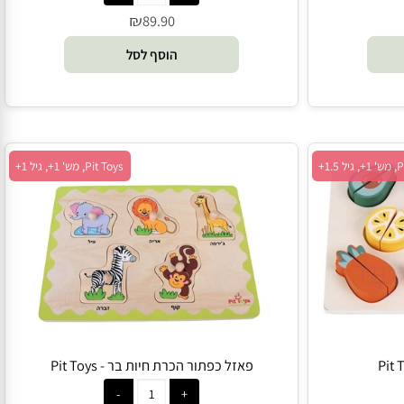
פאזל דו מימד – ליוותן - Speedy Monkey
₪
89.90
הוסף לסל
Pit Toys, מש' 1+, גיל 1+