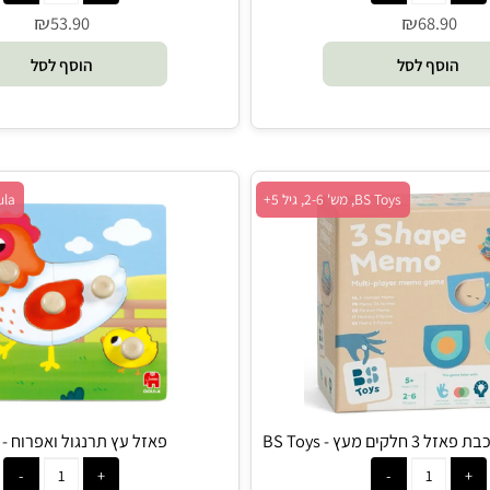
אשונים - Goula
פאזל חיתוך פירות - Pit Toys
₪
₪
53.90
68.9
סף לסל
הוסף לסל
BS Toys, מש' 2-6, גיל 5+
Goula, מש' 1+, גיל 1+