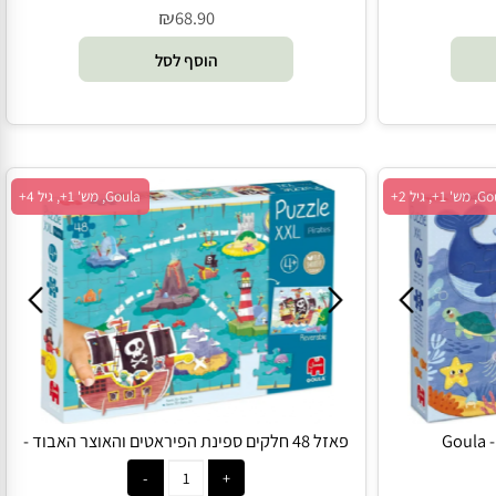
פאזל עץ הזאב ושלושת החזירונים - Goula
₪
68.90
הוסף לסל
Goula, מש' 1+, גיל 4+