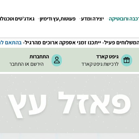
רובוטיקה
יצירה ומדע
פעוטות,עץ ודימיון
גאדג'טים וטכנולוגיה
משלוחים חינם בקנייה מעל 199
₪
-
תקנון משלוחים
גיפט קארד
התחברות
או
לרכישת גיפט קארד
הירשם
התחבר