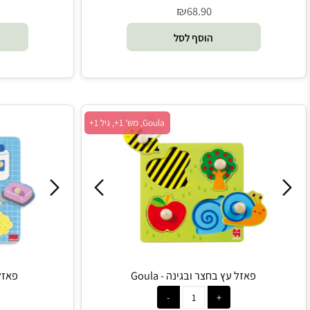
פאזל עץ חיות החווה - Goula
פאזל עץ חיות ה
₪
0
68.90
הוסף לסל
הו
Goula, מש' 1+, גיל 1+