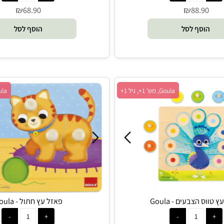
BS Toys
פאזל עץ תרנגול ואפרוח - Goula
₪
₪
68.90
88.9
סף לסל
הוסף לסל
Goula, מש' 1+, גיל 1+
Goula, מש' 1+, גיל 1+