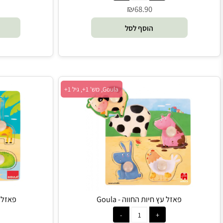
פאזל עץ פירות - Goula
פאזל עץ טווס ה
₪
0
68.90
הוסף לסל
הו
Goula, מש' 1+, גיל 1+