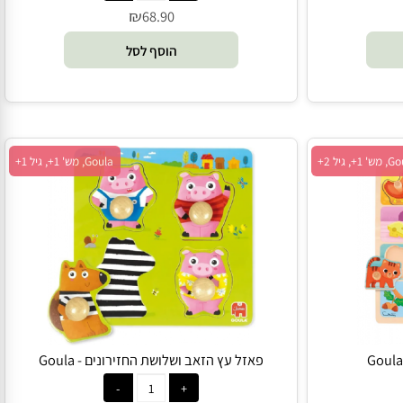
פאזל עץ חיות הים - Goula
₪
68.90
הוסף לסל
Goula, מש' 1+, גיל 1+