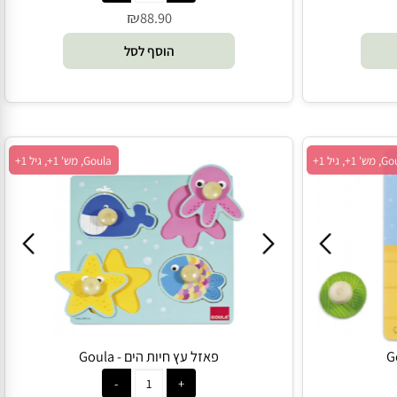
פאזל עץ רגשות - Goula
₪
88.90
הוסף לסל
Goula, מש' 1+, גיל 1+