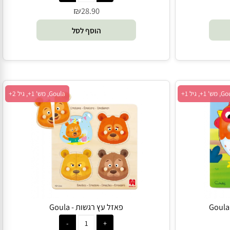
פאזל כפתור הכרת חיות בר - Pit Toys
₪
28.90
הוסף לסל
Goula, מש' 1+, גיל 2+