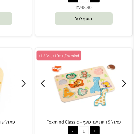
₪
0
48.90
הוסף לסל
הו
Foxmind, מש' 1+, גיל 1.5+