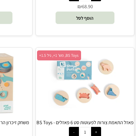
ל הראשון שלי מעץ - Speedy Monkey
פאזל עץ צבעים ר
₪
0
68.90
הוסף לסל
הו
BS Toys, מש' 1+, גיל 1.5+