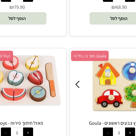
Speed
פאזל הלבשה מעץ - Speedy Monkey
₪
₪
79.90
68.9
סף לסל
הוסף לסל
Goula, מש' 1+, גיל 1+
Pit Toys, מש' 1+, גיל 1.5+