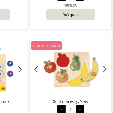
צורות לפעוטות סט 6 פאזלים - BS Toys
משחק זיכרון הרכבת פאזל 3 חלקים מעץ - 
₪
0
98.90
הוסף לסל
הו
Goula, מש' 1+, גיל 1+