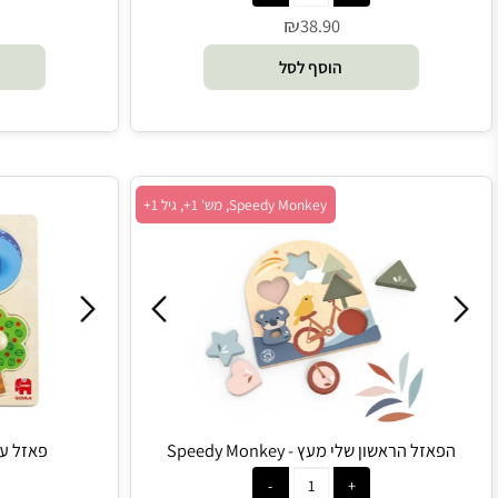
 יער מעץ – Foxmind Classic
פאזל שועל מעץ - y Monkey
₪
0
38.90
הוסף לסל
הו
Speedy Monkey, מש' 1+, גיל 1+