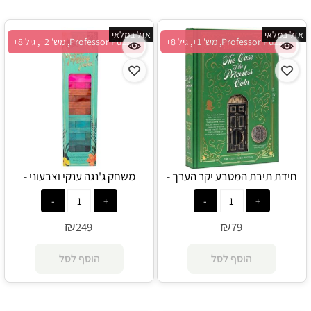
אזל במלאי
אזל במלאי
Professor Puzzle, מש' 1+, גיל 8+
Professor Puzzle, מש' 2+, גיל 8+
חידת תיבת המטבע יקר הערך -
משחק ג'נגה ענקי וצבעוני -
Professor Puzzle
Professor Puzzle משחקי ענק -
משחקי רצפה
₪
₪
249
79
הוסף לסל
הוסף לסל