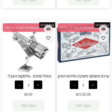
אזל במלאי
אזל במלאי
Professor Puzzle, מש' 1+, גיל 8+
Professor Puzzle, מש' 1+ גיל 14+
ערכת משחקי חשיבה וחידות היגיון
פאזל מתכת - טלסקופ האבל -
מלולאות מתכת - Professor
Professor Puzzle
Puzzle
₪
₪
39
138.90
הוסף לסל
הוסף לסל