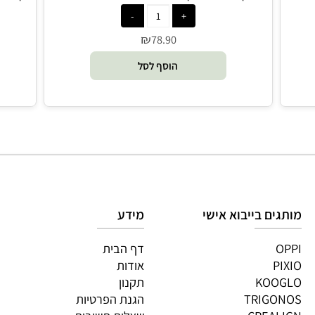
רוביקס רייס משחק מחשבה ל2 משתתפים - Rubik's
קובייה הונגרית 4x4 למתקדמי
₪
78.90
הוסף לסל
גים בייבוא אישי
מידע
OP
דף הבית