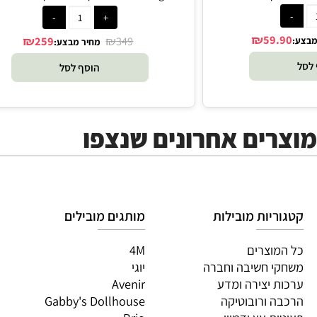
GoCube Edge גו קיוב 3x3 - קוביה הונגרית
אינטראקטיבית - Particula
₪
59
₪
₪
259
349
מחיר מבצע:
הוסף לסל
ים אחרונים שנצפו
יות מובילות
מותגים מובילים
מות
וצרים
4M
PI