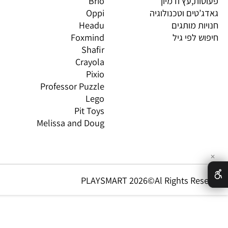
 חשיבה וחברה
יוגי
XIO
 יצירה ומדע
Avenir
LO
 ורובוטיקה
Gabby's Dollhouse
OS
ת,עץ ודמיון
Brio
GN
טים וטכנולוגיה
Oppi
CO
ת מותגים
Headu
 לפי גיל
Foxmind
אינ
Shafir
Crayola
Pixio
Professor Puzzle
Lego
Pit Toys
Melissa and Doug
PLAYSMART 2026©Al Rights Re