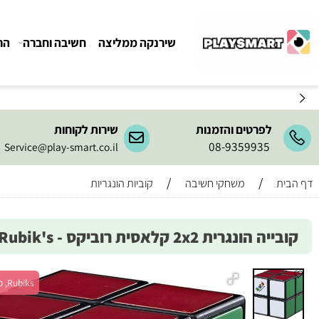
שירנקה ממליצה
חשיבה וחברה
הרכבה ו
לפרטים והזמנות
שירות לקוחות
08-9359935
Service@play-smart.co.il
/
/
משחקי חשיבה
קוביות הונגריות
ונגרית 2x2 קלאסית רוביקס - Rubik's
Rubiks, מש' 1+, גיל 7+