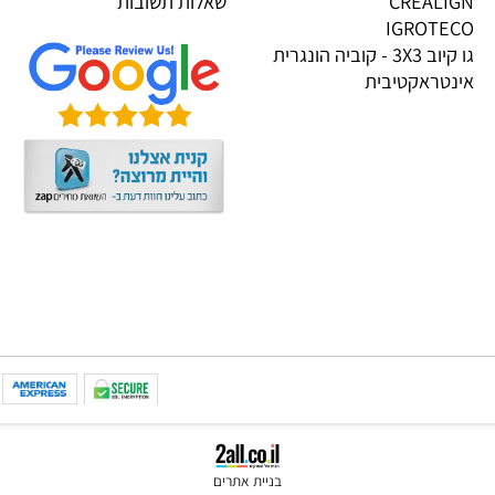
PI
אודות
KOOG
תקנון
TRIGON
הגנת הפרטיות
CREALI
שאלות תשובות
IGROTE
גו קיוב 3X3 - קוביה הונגרית
טראקטיבית