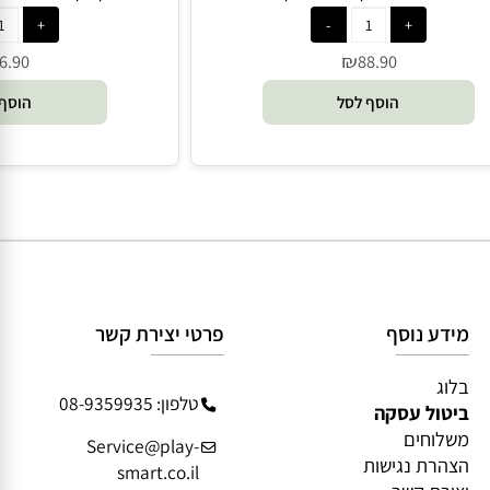
ם רוביקס - Rubik's
רוביקס קייג'- הכלוב של רו
₪
6.90
88.90
הוסף לסל
הוסף 
מידע נוסף
פרטי יצירת קשר
בלוג
טלפון: 08-9359935