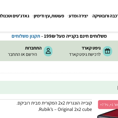
רובוטיקה
יצירה ומדע
פעוטות,עץ ודימיון
גאדג'טים וטכנולוגיה
משלוחים חינם בקנייה מעל 199
₪
-
תקנון משלוחים
גיפט קארד
התחברות
או
לרכישת גיפט קארד
הירשם
התחבר
קובייה הונגרית 2x2 המקורית מבית רוביקס.
Rubik’s – Original 2x2 cube.