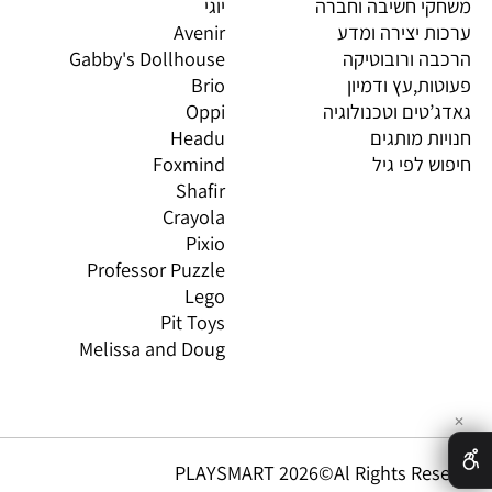
יות מובילות
מותגים מובילים
מות
וצרים
4M
PI
 חשיבה וחברה
יוגי
XIO
 יצירה ומדע
Avenir
LO
 ורובוטיקה
Gabby's Dollhouse
OS
ת,עץ ודמיון
Brio
GN
טים וטכנולוגיה
Oppi
CO
ת מותגים
Headu
 לפי גיל
Foxmind
אינ
Shafir
Crayola
Pixio
Professor Puzzle
Lego
Pit Toys
Melissa and Doug