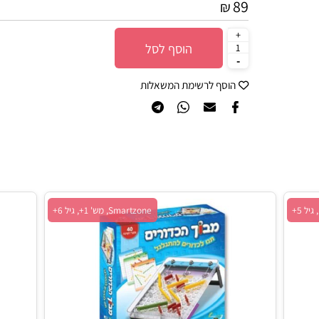
מק"ט:
SG445
89
₪
הוסף לסל
הוסף לרשימת המשאלות
Smartzone, מש' 1+, גיל 6+