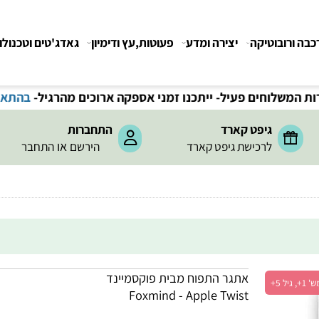
רובוטיקה
יצירה ומדע
פעוטות,עץ ודימיון
גאדג'טים וטכנולוגיה
חים פעיל- ייתכנו זמני אספקה ארוכים מהרגיל-
בהתאם לתקנ
גיפט קארד
התחברות
או
לרכישת גיפט קארד
הירשם
התחבר
אתגר התפוח מבית פוקסמיינד
Foxmind - Apple Twist