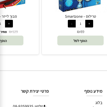
טרילוס – Smartzone
מבוך לייזר - hinkFun
₪
₪
129
89
מחיר 
הוסף לסל
הוסף 