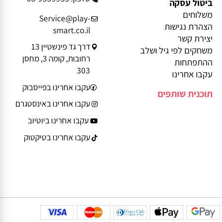
מידע נוסף
פרטי יצירת קשר
בלוג
טלפון: 08-9359935
ביטול עסקה
משלוחים
Service@play-
הצהרת נגישות
smart.co.il
יצירת קשר
דרך גד פינשטיין 13
משחקים לפי גיל ושלב
רחובות, קומה 3, מחסן
ההתפתחות
303
עקבו אחרינו
עקבו אחרינו בפייסבוק
תוכנית שותפים
עקבו אחרינו באינסטגרם
עקבו אחרינו ביוטיוב
עקבו אחרינו בטיקטוק