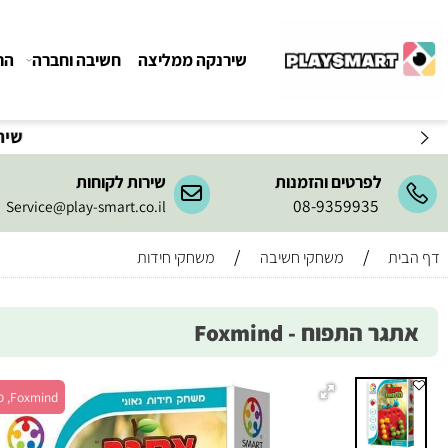
שירנקה ממליצה
חשיבה וחברה
הרכבה ו
שירות המשלו
לפרטים והזמנות
שירות לקוחות
08-9359935
Service@play-smart.co.il
/
/
משחקי חשיבה
משחקי חידות
 התפוח - Foxmind
Foxmind, מש' 1+, גיל 5+