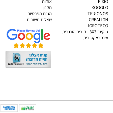
גים בייבוא אישי
מידע
OP
דף הבית
PI
אודות
KOOG
תקנון
TRIGON
הגנת הפרטיות
CREALI
שאלות תשובות
IGROTE
גו קיוב 3X3 - קוביה הונגרית
טראקטיבית