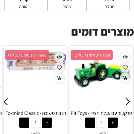
מהלב
מהיר
בטוחה
מוצרים דומים
Pit Toys, מש' 1+, גיל 2+
Foxmind, מש' 1+, גיל 1+
טרקטור עם עגלת חציר - Pit Toys
רכבת משיכה - Foxmind Classic
מס
₪
₪
99
69