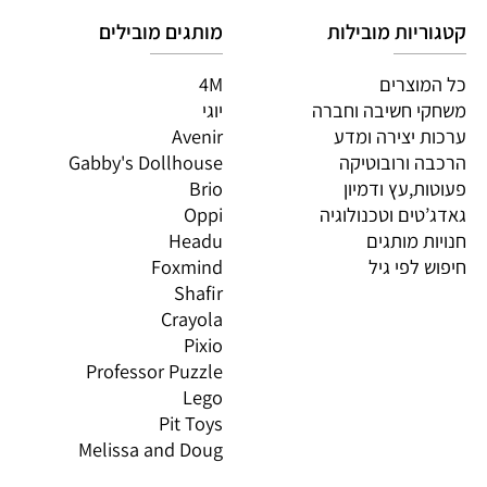
יות מובילות
מותגים מובילים
מות
וצרים
4M
PI
 חשיבה וחברה
יוגי
XIO
 יצירה ומדע
Avenir
LO
 ורובוטיקה
Gabby's Dollhouse
OS
ת,עץ ודמיון
Brio
GN
טים וטכנולוגיה
Oppi
CO
ת מותגים
Headu
 לפי גיל
Foxmind
אינ
Shafir
Crayola
Pixio
Professor Puzzle