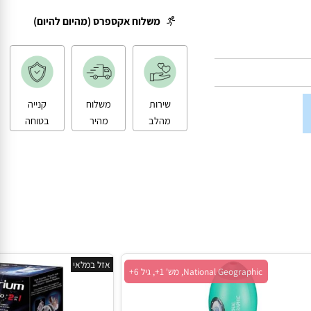
משלוח עד הבית
משלוח אקספרס (מהיום להיום)
שירות
משלוח
קנייה
מהלב
מהיר
בטוחה
אזל במלאי
National Geographic, מש' 1+, גיל 6+