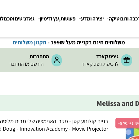
רובוטיקה
יצירה ומדע
פעוטות,עץ ודימיון
גאדג'טים וטכנולוגיה
משלוחים חינם בקנייה מעל 199
₪
-
תקנון משלוחים
גיפט קארד
התחברות
או
לרכישת גיפט קארד
הירשם
התחבר
בניית קולונוע קטן - מקרן האנימציה שלי מבית מליסה וד
and Doug - Innovation Academy - Movie Projector