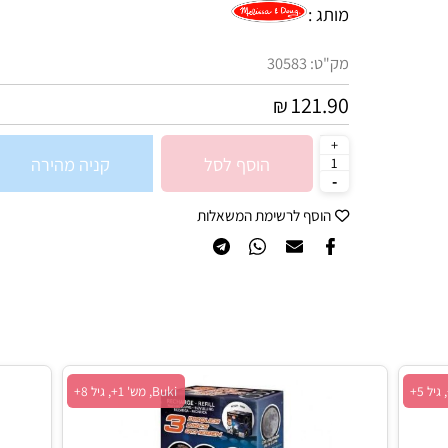
סינון לפי גילאים :
8+
מותג :
מק"ט:
30583
121.90
₪
הוסף לסל
קניה מהירה
הוסף לרשימת המשאלות
Buki, מש' 1+, גיל 8+