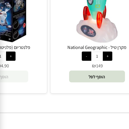
טיל - National Geographic
פלנטריום (פלניטריום) 2 ב-1
₪
94.90
149
הוסף לסל
הוסף 