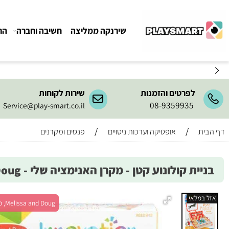
שירנקה ממליצה
חשיבה וחברה
הרכבה ו
לפרטים והזמנות
שירות לקוחות
08-9359935
Service@play-smart.co.il
/
/
אופטיקה וערכות ניסויים
פנסים ומקרנים
ת קולונוע קטן - מקרן האנימציה שלי - Melissa and Doug
מלאי
Melissa and Doug, מש' 1+, גיל 8+