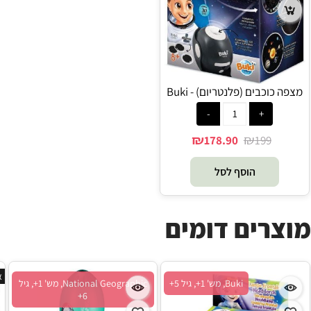
מצפה כוכבים (פלנטריום) - Buki
₪
₪
178.90
199
הוסף לסל
מוצרים דומים
א
Buki, מש' 1+, גיל 5+
National Geographic, מש' 1+, גיל
6+