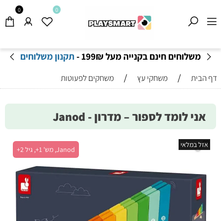
0
0
משלוחים חינם בקנייה מעל 199
₪
-
תקנון משלוחים
/
/
דף הבית
משחקי עץ
משחקים לפעוטות
אני לומד לספור – מדרון - Janod
אזל במלאי
Janod, מש' 1+, גיל 2+