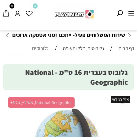
0
0
שירות המשלוחים פעיל- ייתכנו זמני אספקה ארוכים
מהרגיל-
בהתאם לתקנון
!
/
/
דף הבית
גלובוסים, חלל ותעופה
גלובוסים
גלובוס בעברית 16 ס"מ - National
Geographic
אזל במלאי
National Geographic, מש' 1+, גיל 6+