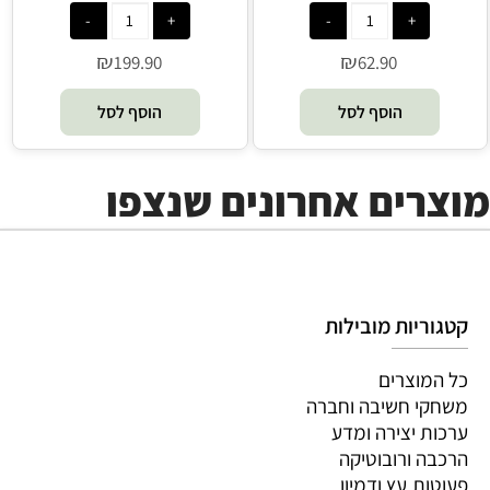
בעיצוב מפת עולם
16 ס”מ - Tecnodidattica
₪
₪
90
62.90
277.9
וסף לסל
הוסף לסל
הו
מוצרים אחרונים שנצפו
קטגוריות מובילות
כל המוצרים
משחקי חשיבה וחברה
ערכות יצירה ומדע
הרכבה ורובוטיקה
פעוטות,עץ ודמיון