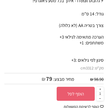
⚡ גלובוס iTotal - איתך בכל מסע גיאוגרפי!
גודל: 14 ס"מ
צורך בטריה AA (לא כלולה)
הערכה מתאימה לגילאי 3+
משתתפים: 1+
סינון לפי גילאים :
3+
מק"ט:
cm3312
79
₪
מחיר מבצע:
₪
98.90
הוסף לסל
הוסף לרשימת המשאלות