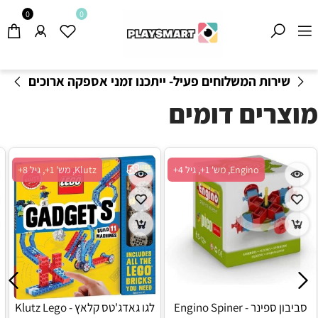
0
0
שירות המשלוחים פעיל- ייתכנו זמני אספקה ארוכים
מהרגיל-
בהתאם לתקנון
!
מוצרים דומים
Engino, מש' 1+, גיל 4+
Klutz, מש' 1+, גיל 8+
סביבון ספינר - Engino Spiner
לגו גאדג'טס קלאץ - Klutz Lego