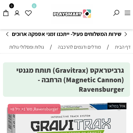
0
0
פעיל- ייתכנו זמני אספקה ארוכים
משלוחים חינם בקני
יל-
בהתאם לתקנון
!
/
/
דף הבית
מודלים ודגמים להרכבה
גולות ומסלולי גולות
גרביטראקס (Gravitrax) תותח מגנטי
(Magnetic Cannon) הרחבה -
Ravensburger
אזל במלאי
Ravensburger, מש' 1+, גיל 8+