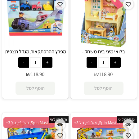
בלואי מיני בית משחק -
מפרץ ההרפתקאות מגדל תצפית
moosetoys
מיני דלוקס - Spin Master
₪
₪
118.90
118.90
הוסף לסל
הוסף לסל
אזל במלאי
אזל במלאי
Spin Master, מש' 1+, גיל 3+
Spin Master, מש' 1+, גיל 3+