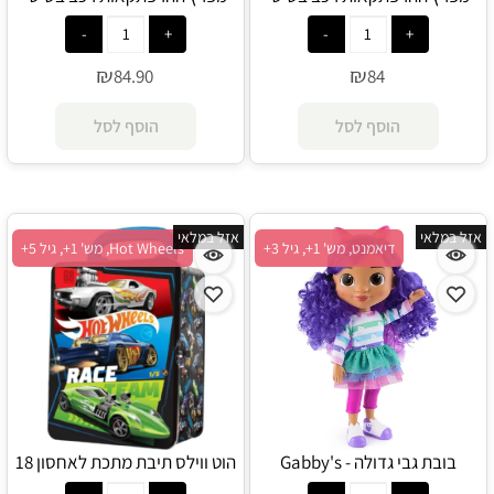
גלגלי החילוץ - Spin Master
ג'ונגל - Spin Master
₪
₪
84.90
84
הוסף לסל
הוסף לסל
אזל במלאי
אזל במלאי
דיאמנט, מש' 1+, גיל 3+
Hot Wheels, מש' 1+, גיל 5+
בובת גבי גדולה - Gabby's
הוט ווילס תיבת מתכת לאחסון 18
Dollhouse
מכוניות - Hot Wheels