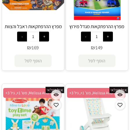
מפרץ ההרפתקאות מגדל מירוץ
מפרץ ההרפתקאות ראבל והצוות
והצלה - Spin Master
סט דמויות - Spin Master
₪
₪
169
149
הוסף לסל
הוסף לסל
אזל במלאי
אזל במלאי
Melissa And Doug, מש' 1+, גיל 3+
Melissa And Doug, מש' 1+, גיל 3+