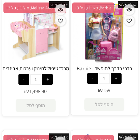
אזל במלאי
אזל במלאי
Barbie, מש' 1+, גיל 3+
Melissa And Doug, מש' 1+, גיל 3+
ברבי בדרך לחופשה - Barbie
מרכז טיפול לתינוק וערכות אביזרים
- Melissa And Doug
₪
159
₪
1,498.90
הוסף לסל
הוסף לסל
אזל במלאי
אזל במלאי
Dyson, מש' 1+, גיל 3+
Moosetoys, מש' 1+, גיל 3+