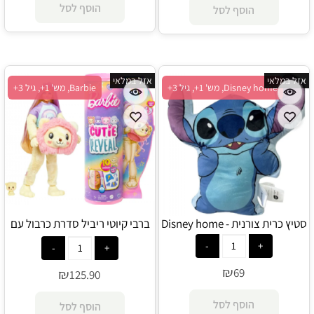
הוסף לסל
הוסף לסל
אזל במלאי
אזל במלאי
Disney home, מש' 1+, גיל 3+
Barbie, מש' 1+, גיל 3+
סטיץ כרית צורנית - Disney home
ברבי קיוטי ריביל סדרת כרבול עם
חולצה מגניבה - לביאה - Barbie
₪
69
₪
125.90
הוסף לסל
הוסף לסל