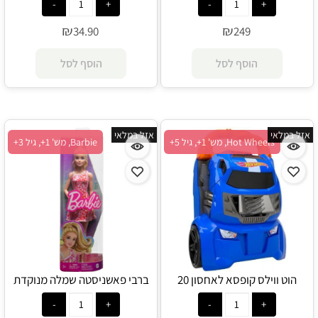
₪
₪
34.90
249
הוסף לסל
הוסף לסל
אזל במלאי
אזל במלאי
Hot Wheels, מש' 1+, גיל 5+
Barbie, מש' 1+, גיל 3+
הוט ווילס קופסא לאחסון 20
ברבי פאשניסטה שמלה מנוקדת
מכוניות - Hot Wheels
אדום וורוד - Barbie