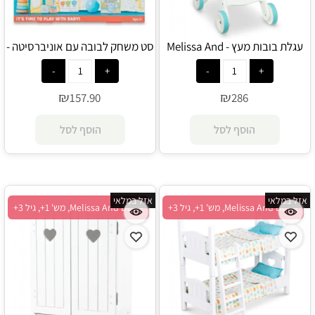
עגלת בובות מעץ - Melissa And
סט משחק לבובה עם אוניברסיטה -
Melissa And Doug
Doug
₪
₪
157.90
286
הוסף לסל
הוסף לסל
אזל במלאי
אזל במלאי
Melissa And Doug, מש' 1+, גיל 3+
Melissa And Doug, מש' 1+, גיל 3+