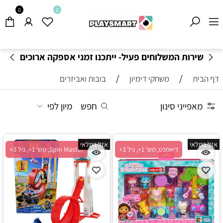
0
0
משלוחים חינם בקנייה מעל 199
₪
-
תקנון משלוחים
/
/
דף הבית
משחקי דימיון
בובות ואביזרים
מאפייני סינון
חפש
מיון לפי
אזל במלאי
אזל במלאי
דיאמנט, מש' 1+, גיל 3+
Spin Master, מש' 1+, גיל 3+