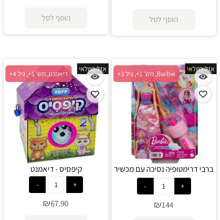
הוסף לסל
הוסף לסל
אזל במלאי
אזל במלאי
Barbie, מש' 1+, גיל 3+
דיאמנט, מש' 1+, גיל 4+
ברבי דרימטופיה נסיכה עם מכשיר
קיפסיס - דיאמנט
לעיצוב שיער - Barbie
₪
67.90
₪
144