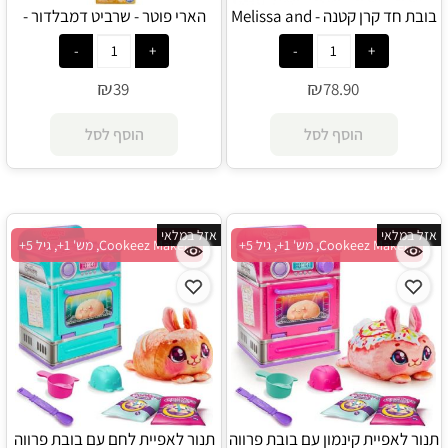
בובת חד קרן קטנה - Melissa and
הארי פוטר - שרביט דמבלדור -
Spin Master
Doug
₪
₪
39
78.90
הוסף לסל
הוסף לסל
אזל במלאי
אזל במלאי
Cookeez Makery, מש' 1+, גיל 5+
Cookeez Makery, מש' 1+, גיל 5+
תנור לאפיית קינמון עם בובת פרווה
תנור לאפיית לחם עם בובת פרווה