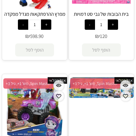
בית הבובות של גבי סט דמויות
מפרץ ההרפתקאות מגדל מפקדה
מוזיקליות - Gabby's Dollhouse
גלגלי החילוץ - Spin Master
₪
₪
598.90
120
הוסף לסל
הוסף לסל
אזל במלאי
אזל במלאי
Spin Master, מש' 1+, גיל 3+
Spin Master, מש' 1+, גיל 3+