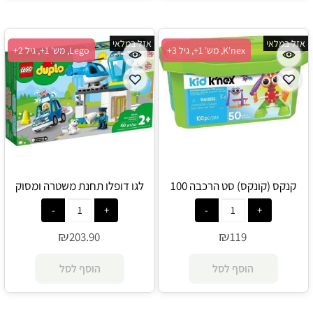
אזל במלאי
אזל במלאי
K'nex, מש' 1+, גיל 3+
Lego, מש' 1+, גיל 2+
קנקס (קונקס) סט הרכבה 100
לגו דופלו תחנת משטרה ומסוק
חלקים - K'nex
10959 - Lego
₪
₪
203.90
119
הוסף לסל
הוסף לסל