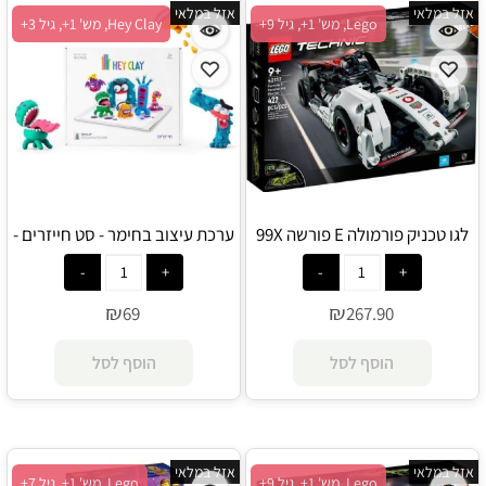
אזל במלאי
אזל במלאי
Lego, מש' 1+, גיל 9+
Hey Clay, מש' 1+, גיל 3+
לגו טכניק פורמולה E פורשה 99X
ערכת עיצוב בחימר - סט חייזרים -
חשמלית 42137 - Lego
Hey Clay
₪
₪
69
267.90
הוסף לסל
הוסף לסל
אזל במלאי
אזל במלאי
Lego, מש' 1+, גיל 9+
Lego, מש' 1+, גיל 7+