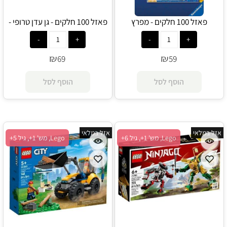
פאזל 100 חלקים - מפרץ
פאזל 100 חלקים - גן עדן טרופי -
ההרפתקאות - Ravensburger
עולם המים - Ravensburger
₪
₪
69
59
הוסף לסל
הוסף לסל
אזל במלאי
אזל במלאי
Lego, מש' 1+, גיל 6+
Lego, מש' 1+, גיל 5+