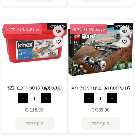
אזל במלאי
אזל במלאי
Lego, מש' 1+, גיל 9+
K'nex, מש' 1+, גיל 7+
לגו מלחמת הכוכבים המנדלוריאן
קנקס (קונקס) סט הרכבה 522
N-1 סטארפייטר 75325 - Lego
חלקים - K'nex
₪
₪
118.90
335.90
הוסף לסל
הוסף לסל