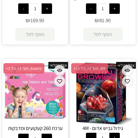
60384 - Lego
נשיאה 5359 - Playmobil
₪
₪
169.90
81.90
הוסף לסל
הוסף לסל
אזל במלאי
אזל במלאי
4M, מש' 1+, גיל 10+
Avenir, מש' 1+, גיל 3+
גידול גביש אדום - 4M
ערכת 260 קעקועים ומדבקות
ציפורניים - חדי קרן - Avenir