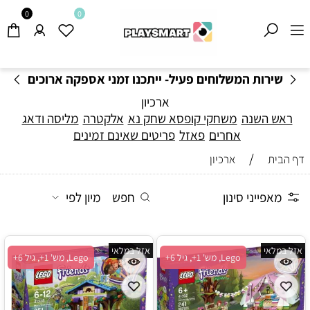
0
0
משלוחים חינם בקנייה מעל 199
₪
-
תקנון משלוחים
ארכיון
ראש השנה
משחקי קופסא שחק נא
אלקטרה
מליסה ודאג
אחרים
פאזל
פריטים שאינם זמינים
/
דף הבית
ארכיון
מאפייני סינון
חפש
מיון לפי
אזל במלאי
אזל במלאי
Lego, מש' 1+, גיל 6+
Lego, מש' 1+, גיל 6+