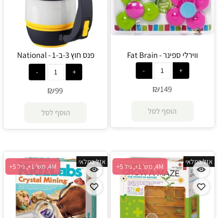
ווירלי ספינר - Fat Brain
פנס חוץ 3-ב-1 - National
Geographic
₪
149
₪
99
הוסף לסל
הוסף לסל
אזל במלאי
אזל במלאי
4M, מש' 1+, גיל 5+
4M, מש' 1+, גיל 5+