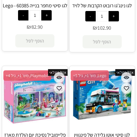
לגו נינג'גו רובוט הקרבות של לויד
לגו סיטי מחפר בנייה 60385 - Lego
71781 - Lego
₪
82.90
₪
102.90
הוסף לסל
הוסף לסל
אזל במלאי
אזל במלאי
Lego, מש' 1+, גיל 5+
Playmobil, מש' 1+, גיל 4+
לגו סיטי אוטו גלידה של פינגווין
פליימוביל נסיכת יום הולדת מארז