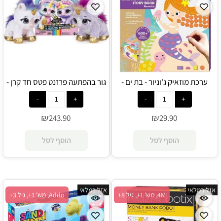
ערכת מוזאיק ג'וניור - בת ים -
גור בהפתעה פרזנט פטס חד קרן -
Present Pets
Avenir
₪
₪
243.90
29.90
הוסף לסל
הוסף לסל
אזל במלאי
אזל במלאי
4M, מש' 1+, גיל 8+
Addo, מש' 1+, גיל 3+