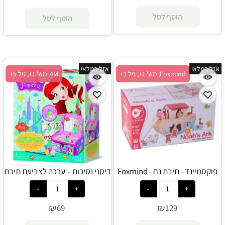
הוסף לסל
הוסף לסל
אזל במלאי
אזל במלאי
Foxmind, מש' 1+, גיל 1+
4M, מש' 1+, גיל 5+
פוקסמיינד - תיבת נח - Foxmind
דיסני נסיכות – ערכה לצביעת תיבת
Classic
עץ ומראה של נסיכות – אריאל - 4M
₪
₪
69
129