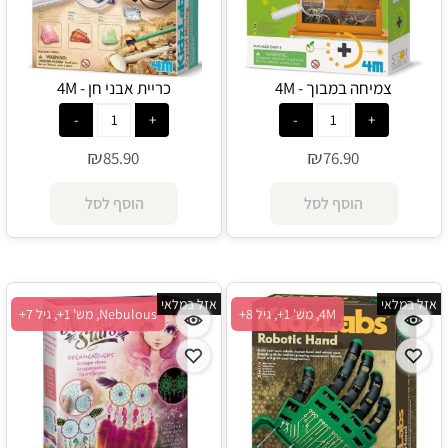
צמיחה במבוך - 4M
כריית אבני חן - 4M
₪
₪
85.90
76.90
הוסף לסל
הוסף לסל
אזל במלאי
אזל במלאי
4M, מש' 1+, גיל 8+
Nebulous, מש' 1+, גיל 7+