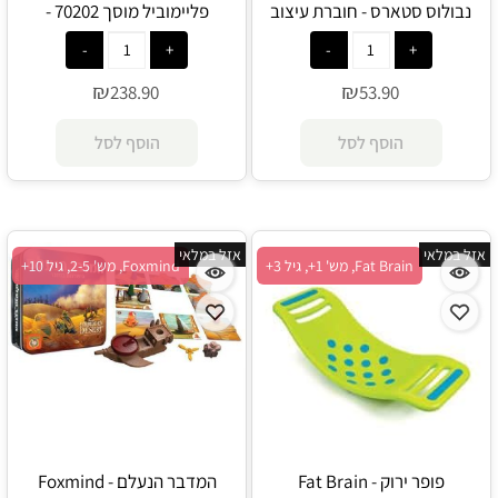
נבולוס סטארס - חוברת עיצוב
פליימוביל מוסך 70202 -
שחורה - Nebulous Stars
Playmobil
₪
₪
238.90
53.90
הוסף לסל
הוסף לסל
אזל במלאי
אזל במלאי
Fat Brain, מש' 1+, גיל 3+
Foxmind, מש' 2-5, גיל 10+
פופר ירוק - Fat Brain
המדבר הנעלם - Foxmind