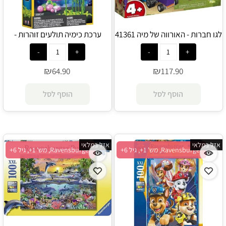
לגו חברות - האורווה של מיה 41361
ערכת כימיה תולעים זוהרות -
National Geographic
- Lego
₪
₪
64.90
117.90
הוסף לסל
הוסף לסל
אזל במלאי
אזל במלאי
Ravensburger, מש' 1+, גיל 6+
Ravensburger, מש' 1+, גיל 6+