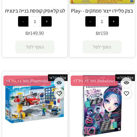
בצק פליידו ייצור ממתקים - Play-
לגו קלאסיק קופסת בנייה בינונית
10696 - Lego
Doh
₪
₪
149.90
159
הוסף לסל
הוסף לסל
אזל במלאי
אזל במלאי
Nebulous, מש' 1+, גיל 7+
Playmobil, מש' 1+, גיל 4+