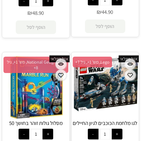
₪
44.90
₪
48.90
הוסף לסל
הוסף לסל
אזל במלאי
אזל במלאי
Lego, מש' 1+, גיל 7+
National Geographic, מש' 1+, גיל
8+
לגו מלחמת הכוכבים לגיון החיילים
מסלול גולות זוהר בחושך 50
משובטים 75280 - Lego
חלקים - National Geographic