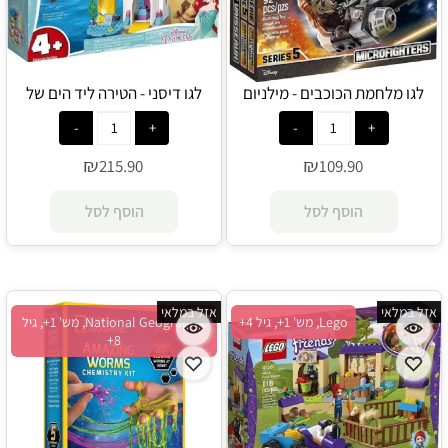
לגו מלחמת הכוכבים - מילניום
לגו דיסני - הטירה ליד הים של
פלקון 75193 - Lego
אריאל 41160 - Lego
₪
₪
215.90
109.90
הוסף לסל
הוסף לסל
אזל במלאי
אזל במלאי
Lego, מש' 1+, גיל 4+
National Geographic, מש' 1+, גיל
8+