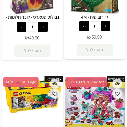
יד רובוטית - 4M
נבולוס סטארס - לוכד חלומות -
Nebulous Stars
₪
59.90
₪
40.90
הוסף לסל
הוסף לסל
אזל במלאי
אזל במלאי
PlayDoh, מש' 1+, גיל 3+
Lego, מש' 1+, גיל 4+