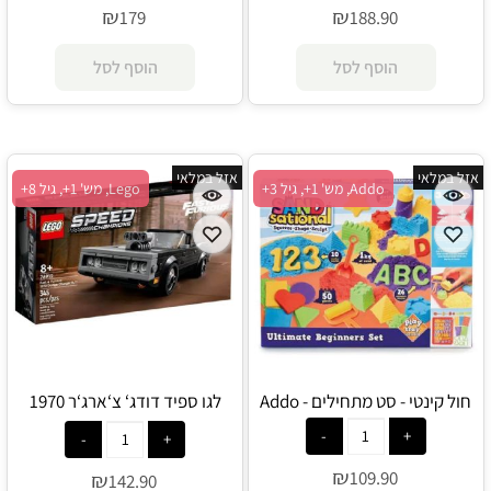
₪
₪
179
188.90
הוסף לסל
הוסף לסל
אזל במלאי
אזל במלאי
Addo, מש' 1+, גיל 3+
Lego, מש' 1+, גיל 8+
חול קינטי - סט מתחילים - Addo
לגו ספיד דודג‘ צ‘ארג‘ר 1970
76912 - Lego
₪
109.90
₪
142.90