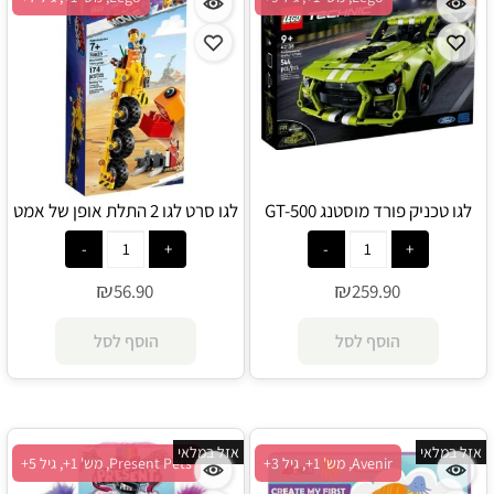
לגו טכניק פורד מוסטנג GT-500
לגו סרט לגו 2 התלת אופן של אמט
שלבי 42138 - Lego
70823 - Lego
₪
₪
56.90
259.90
הוסף לסל
הוסף לסל
אזל במלאי
אזל במלאי
Avenir, מש' 1+, גיל 3+
Present Pets, מש' 1+, גיל 5+