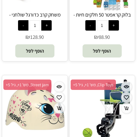
בלוק קראפטר 50 חלקים חיות -
משחק קרב כדורגל שולחני -
Blox Crafter
ClipToys - משחקי ענק
₪
₪
128.90
88.90
הוסף לסל
הוסף לסל
Clip Toys, מש' 1+, גיל 5+
Street jam, מש' 1+, גיל 5+