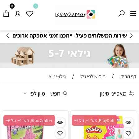
0
0
משלוחים חינם בקנייה מעל 199
₪
-
תקנון משלוחים
/
/
דף הבית
חיפוש לפי גיל
גילאי 5-7
מאפייני סינון
חפש
מיון לפי
PlayDoh, מש' 1+, גיל 5+
Blox Crafter, מש' 1+, גיל 6+