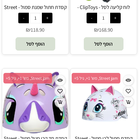
לוח קליעה לסל - ClipToys -
קסדת חתול שמנת סמול - Street
משחקי ענק
jam
₪
₪
118.90
168.90
הוסף לסל
הוסף לסל
Street jam, מש' 1+, גיל 5+
Street jam, מש' 1+, גיל 5+
קסדת חתול לבן סמול - Street
קסדת חד קרן סגול סמול - Street