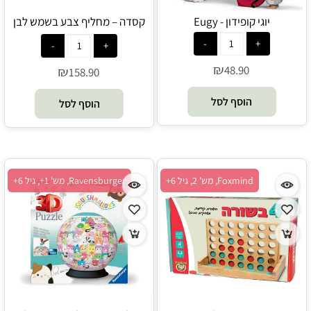
יוגי קופידון - Eugy
קסדה – מחליף צבע בשמש לבן
לורוד - Street jam
₪
48.90
₪
158.90
הוסף לסל
הוסף לסל
Foxmind, מש' 2, גיל 6+
Ravensburger, מש' 1+, גיל 6+