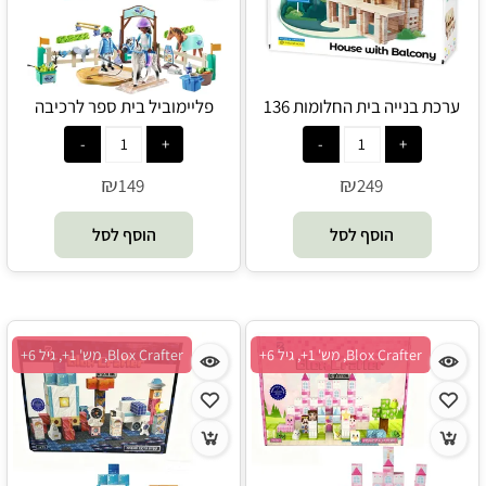
ערכת בנייה בית החלומות 136
פליימוביל בית ספר לרכיבה
חלקים - Igroteco
מודרנית 71637 - Playmobil
₪
₪
149
249
הוסף לסל
הוסף לסל
Blox Crafter, מש' 1+, גיל 6+
Blox Crafter, מש' 1+, גיל 6+