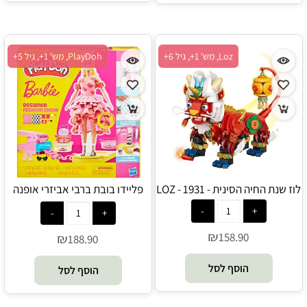
Loz, מש' 1+, גיל 6+
PlayDoh, מש' 1+, גיל 5+
לוז שנת החיה הסינית - 1931 - LOZ
פליידו בובת ברבי אביזרי אופנה
מופע - Play-Doh
₪
158.90
₪
188.90
הוסף לסל
הוסף לסל