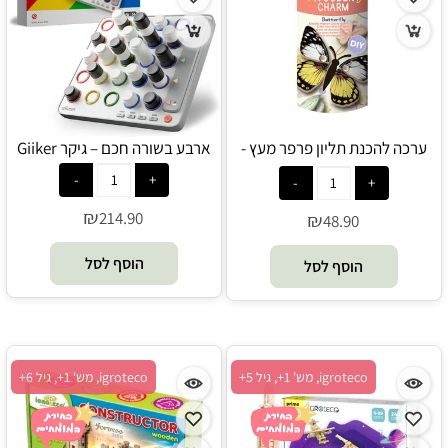
ערכה להכנת תליון פרפר מעץ -
ארבע בשורה חכם – גיקר Giiker
Avenir
₪
214.90
₪
48.90
הוסף לסל
הוסף לסל
igroteco, מש' 1+, גיל 5+
igroteco, מש' 1+, גיל 6+