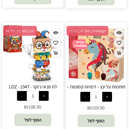
Crealign, מש' 1+, גיל 5+
Loz, מש' 1+, גיל 6+
חותמות על עץ – דמויות קסומות –
לוז סנאי ג'וקר - 1947 - LOZ
Crealign
₪
188.90
₪
169.90
הוסף לסל
הוסף לסל