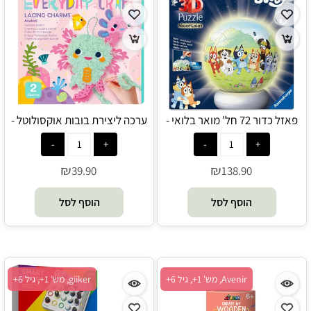
פאזל כדור 72 חל' מואר בלואי -
ערכה ליצירת בובות אוקסולוטל -
Avenir
ravensburger
₪
₪
39.90
138.90
הוסף לסל
הוסף לסל
Avenir, מש' 1+, גיל 6+
giiker, מש' 1+, גיל 6+