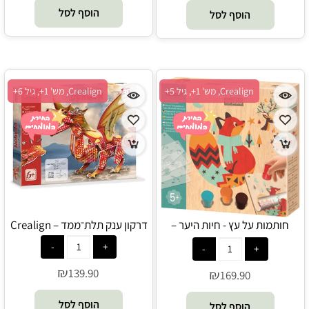
הוסף לסל
הוסף לסל
Crealign, מש' 1+, גיל 5+
Crealign, מש' 1+, גיל 6+
חותמות על עץ - חיות היער –
דרקון ענק תלת־ממד – Crealign
Crealign
₪
139.90
₪
169.90
הוסף לסל
הוסף לסל