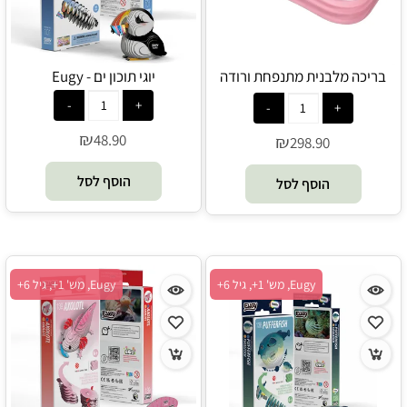
בריכה מלבנית מתנפחת ורודה
יוגי תוכון ים - Eugy
לילדים בגודל 305X183X56 ס"מ
58487 - Intex
₪
48.90
₪
298.90
הוסף לסל
הוסף לסל
Eugy, מש' 1+, גיל 6+
Eugy, מש' 1+, גיל 6+