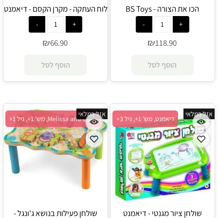
הכו את הצורה - BS Toys
לוח העתקה - מקרן הקסם - דיאמנט
₪
₪
66.90
118.90
הוסף לסל
הוסף לסל
אזל במלאי
אזל במלאי
דיאמנט, מש' 1+, גיל 3+
Melissa and Doug, מש' 1+, גיל 1+
שולחן ציור מגנטי - דיאמנט
שולחן פעילות בנושא ג'ונגל -