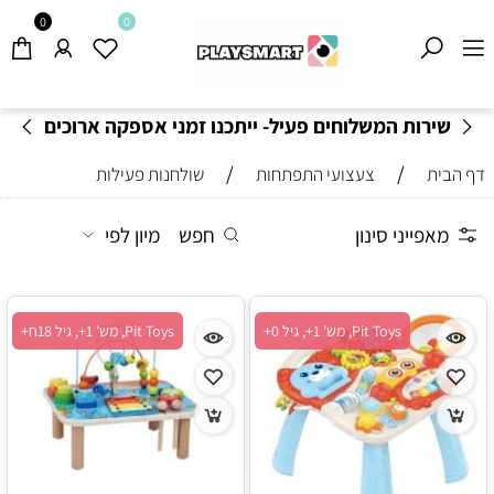
0
0
שירות המשלוחים פעיל- ייתכנו זמני אספקה ארוכים
מהרגיל-
בהתאם לתקנון
!
/
/
דף הבית
צעצועי התפתחות
שולחנות פעילות
מאפייני סינון
חפש
מיון לפי
Pit Toys, מש' 1+, גיל 0+
Pit Toys, מש' 1+, גיל 18ח+