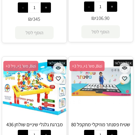
Melissa and Doug
₪
106.90
₪
345
הוסף לסל
הוסף לסל
אזל במלאי
אזל במלאי
Bizi, מש' 1+, גיל 3+
Bizi, מש' 1+, גיל 3+
שטיח פסנתר מוזיקלי מתקפל 80
מברגת גלגלי שיניים שולחן 436
ס"מ - Bizi
חלקים - Bizi