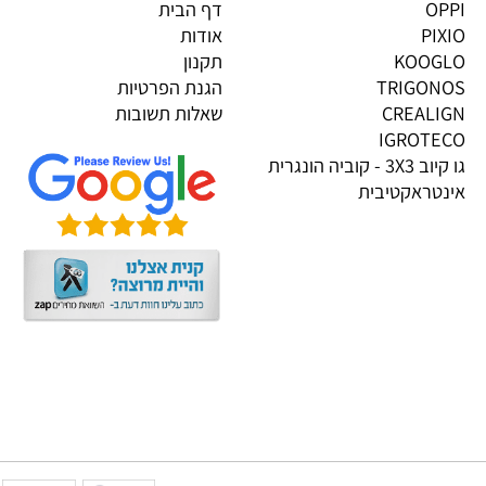
גים בייבוא אישי
מידע
OP
דף הבית
PI
אודות
KOOG
תקנון
TRIGON
הגנת הפרטיות
CREALI
שאלות תשובות
IGROTE
גו קיוב 3X3 - קוביה הונגרית
טראקטיבית