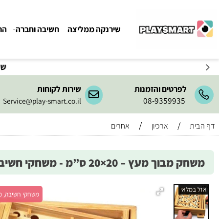
שירנקה ממליצה
חשיבה וחברה
הרכבה ו
שירות המשלו
לפרטים והזמנות
שירות לקוחות
08-9359935
Service@play-smart.co.il
/
/
ארכיון
אחרים
בוך מעץ – 20×20 ס”מ - משחקי חשיבה
מלאי
משחקי חשיבה, מש' 1+, גיל 6+