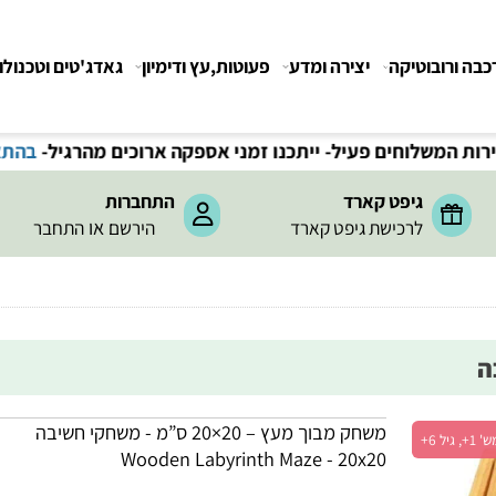
רובוטיקה
יצירה ומדע
פעוטות,עץ ודימיון
גאדג'טים וטכנולוגיה
חים פעיל- ייתכנו זמני אספקה ארוכים מהרגיל-
בהתאם לתקנ
גיפט קארד
התחברות
או
לרכישת גיפט קארד
הירשם
התחבר
משחק מבוך מעץ – 20×20 ס”מ - משחקי חשיבה
Wooden Labyrinth Maze - 20x20