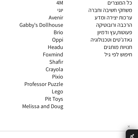
יות מובילות
מותגים מובילים
מות
וצרים
4M
PI
 חשיבה וחברה
יוגי
XIO
 יצירה ומדע
Avenir
LO
 ורובוטיקה
Gabby's Dollhouse
OS
ת,עץ ודמיון
Brio
GN
טים וטכנולוגיה
Oppi
CO
ת מותגים
Headu
 לפי גיל
Foxmind
אינ
Shafir
Crayola
Pixio
Professor Puzzle
Lego
Pit Toys
Melissa and Doug