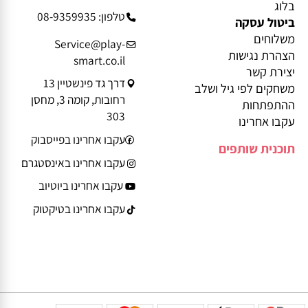
מידע נוסף
פרטי יצירת קשר
בלוג
טלפון: 08-9359935
ביטול עסקה
משלוחים
Service@play-
הצהרת נגישות
smart.co.il
יצירת קשר
דרך גד פינשטיין 13
משחקים לפי גיל ושלב
רחובות, קומה 3, מחסן
ההתפתחות
303
עקבו אחרינו
עקבו אחרינו בפייסבוק
תוכנית שותפים
עקבו אחרינו באינסטגרם
עקבו אחרינו ביוטיוב
עקבו אחרינו בטיקטוק