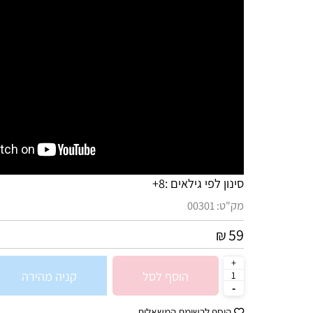
סינון לפי גילאים :
8+
מק"ט:
00301
59
₪