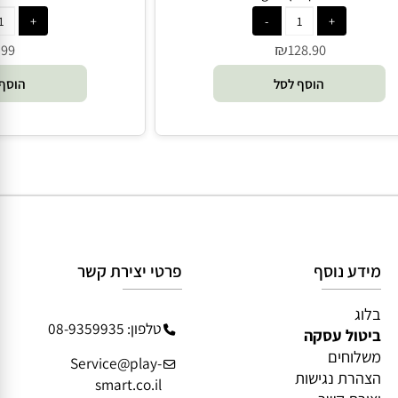
לגו גאדג'טס קלאץ - Klutz Lego
צנצנת מחל
₪
128.90
הוסף לסל
מידע נוסף
פרטי יצירת קשר