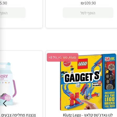
מכונית מירוץ בלחץ אטמוספרי- Playsteam
ערכת 
₪
109.90
הוסף לסל
Klutz, מש' 1+, גיל 8+