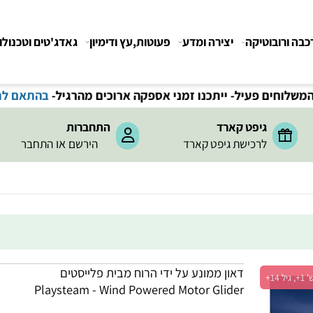
רובוטיקה
יצירה ומדע
פעוטות,עץ ודימיון
גאדג'טים וטכנולוגיה
גיפט קארד
התחברות
או
לרכישת גיפט קארד
הירשם
התחבר
דאון ממונע על ידי הרוח מבית פלייסטים
Playsteam - Wind Powered Motor Glider