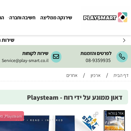
שירנקה ממליצה
חשיבה וחברה
הרכבה ו
לפרטים והזמנות
שירות לקוחות
08-9359935
Service@play-smart.co.il
/
/
ארכיון
אחרים
 ממונע על ידי רוח - Playsteam
מלאי
Playsteam, מש' 1+, גיל 14+