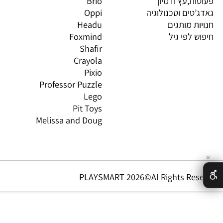
וצרים
4M
PI
 חשיבה וחברה
יוגי
XIO
 יצירה ומדע
Avenir
LO
 ורובוטיקה
Gabby's Dollhouse
OS
ת,עץ ודמיון
Brio
GN
טים וטכנולוגיה
Oppi
CO
ת מותגים
Headu
 לפי גיל
Foxmind
אינ
Shafir
Crayola
Pixio
Professor Puzzle
Lego
Pit Toys
Melissa and Doug