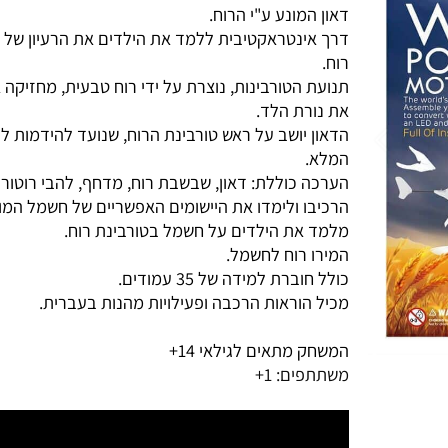
דאון המונע ע"י הרוח.
דרך אינטראקטיבית ללמד את הילדים את הרעיון של חש
רוח.
תנועת הטורבינות, נוצרת על ידי רוח טבעית, מחזיקה את
את נורת הלד.
הדאון יושב על ראש טורבינת הרוח, שנועד להידמות לה
המלא.
הערכה כוללת: דאון, שבשבת רוח, מדחף, להבי רוטור וגנ
הרכיבו ולימדו את היישומים האפשריים של חשמל המונע 
מלמד את הילדים על חשמל בטורבינת רוח.
המירו רוח לחשמל.
כולל חוברת למידה של 35 עמודים.
מכיל הוראות הרכבה ופעילויות מהנות בעברית.
המשחק מתאים לגילאי 14+
משתתפים: 1+