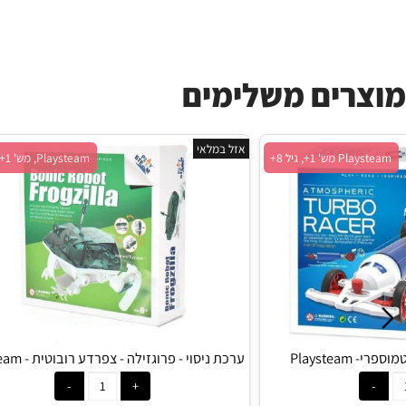
ים משלימים
אזל במלאי
Playsteam מש' 1+, גיל 8+
m