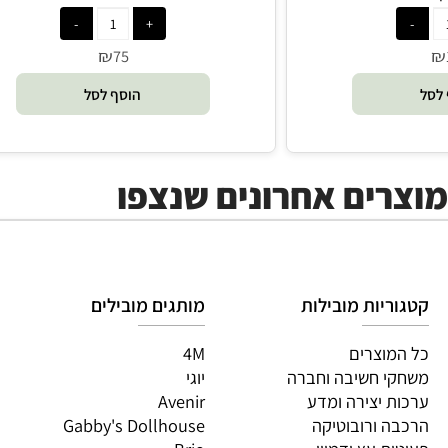
יזון פלמינגו - Janod
ספר מתכונים לילדים
₪
₪
75
199
הוסף לסל
הוסף לסל
ים אחרונים שנצפו
יות מובילות
מותגים מובילים
מות