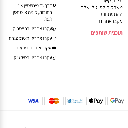
בלוג
טלפון: 08-9359935
ביטול עסקה
משלוחים
Service@play-
הצהרת נגישות
smart.co.il
יצירת קשר
דרך גד פינשטיין 13
משחקים לפי גיל ושלב
רחובות, קומה 3, מחסן
ההתפתחות
303
עקבו אחרינו
עקבו אחרינו בפייסבוק
תוכנית שותפים
עקבו אחרינו באינסטגרם
עקבו אחרינו ביוטיוב
עקבו אחרינו בטיקטוק