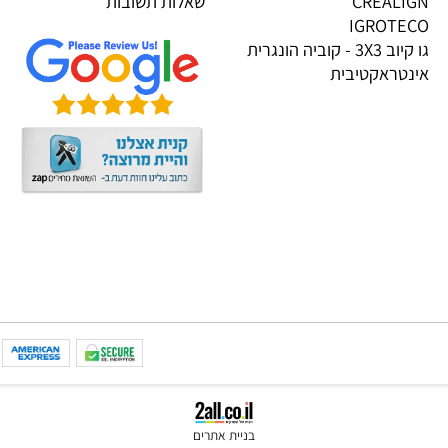
OP
דף הבית
PI
אודות
KOOG
תקנון
TRIGON
הגנת הפרטיות
CREALI
שאלות תשובות
IGROTE
גו קיוב 3X3 - קוביה הונגרית
טראקטיבית