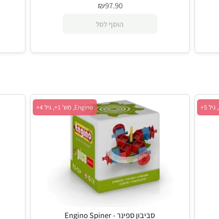
ית - Playsteam
ערכת מדע תעופה משולבת - Playsteam
₪
97.90
ל
הוסף לסל
 1+, גיל 5+
Engino, מש' 1+, גיל 4+