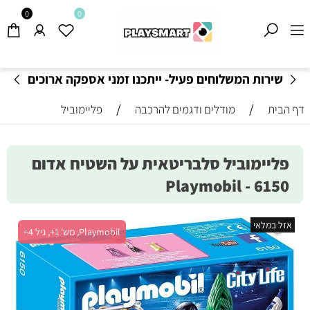
0
0
שירות המשלוחים פעיל- ייתכנו זמני אספקה ארוכים
מהרגיל-
בהתאם לתקנון
!
/
/
דף הבית
מודלים ודגמים להרכבה
פליימוביל
פליימוביל סלבריטאית על השטיח אדום
6150 - Playmobil
אזל במלאי
Playmobil, מש' 1+, גיל 4+