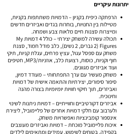
יתרונות עיקריים
הרפתקה כיפית בקניון – הדמויות משתתפות בקניות,
מטיילות בין החנויות, בוחרות בגדים ואביזרים חדשים
ומייצרות סצנות חיים מלאות צבע ושמחה.
תכולה עשירה למשחק יצירתי – כולל 4 דמויות My
Figures (2 גברים, 2 נשים), כלב פודל חמוד, סצנת
משחק עם ספסל עגול, עציץ פרחים, עגלת קניות, תיקי
חוף וקניות, כוסות, רצועת כלב, אוזניות/MP3, חטיפים
ועוד אביזרים מגוונים.
משחק מעשיר עם ערך התפתחותי – מעודד דמיון,
סיפור סיפורים, יצירתיות והתאמה אישית של דמויות
ואביזרים, תוך חיקוי חוויות יומיומיות בצורה מהנה
וחינוכית.
אביזרים דקורטיביים וחווייתיים – דמויות ניתנות לשינוי
ולערבוב עם חלקי דמויות אחרים של פליימוביל, ליצירת
אינספור קומבינציות ואפשרויות משחק.
איכות פליימוביל מוכחת – דמויות ואביזרים מעוצבים
בקפידה, בטוחים לשימוש, עמידים ומתאימים לילדים