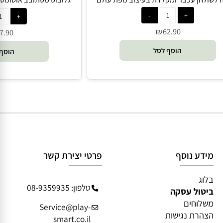
ולחן עכבר ומקלדת בעיצוב מפת עולם
ndon
₪
62.90
7.90
הוסף לסל
הוסף 
מידע נוסף
פרטי יצירת קשר
בלוג
טלפון: 08-9359935