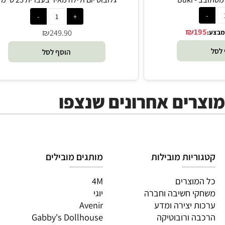
B
גלובוס יום ולילה מאיר בעברית 25 ס”מ -
Tecnodidattica
₪
₪
249.90
הוסף לסל
ים אחרונים שנצפו
יות מובילות
מותגים מובילים
מות
וצרים
4M
PI