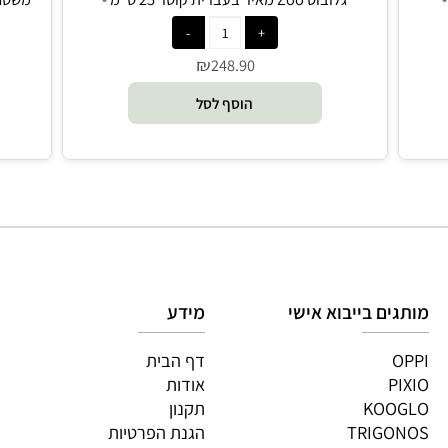
גלובוס Zoo מאיר בעברית קוטר 25 ס”מ -
משטח לש
Tecnodidattica
₪
248.90
הוסף לסל
גים בייבוא אישי
מידע
OP
דף הבית