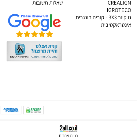
PI
אודות
KOOG
תקנון
TRIGON
הגנת הפרטיות
CREALI
שאלות תשובות
IGROTE
גו קיוב 3X3 - קוביה הונגרית
טראקטיבית