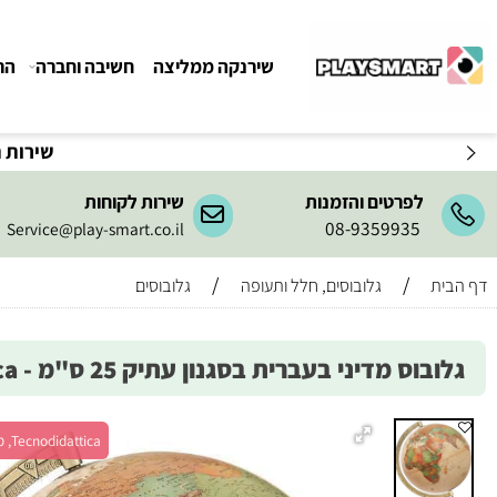
שירנקה ממליצה
חשיבה וחברה
הרכבה ו
שירות המשלו
לפרטים והזמנות
שירות לקוחות
08-9359935
Service@play-smart.co.il
/
/
גלובוסים, חלל ותעופה
גלובוסים
ס מדיני בעברית בסגנון עתיק 25 ס"מ - Tecnodidattica
Tecnodidattica, מש' 1+, גיל 6+