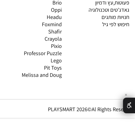
 חשיבה וחברה
יוגי
XIO
 יצירה ומדע
Avenir
LO
 ורובוטיקה
Gabby's Dollhouse
OS
ת,עץ ודמיון
Brio
GN
טים וטכנולוגיה
Oppi
CO
ת מותגים
Headu
 לפי גיל
Foxmind
אינ
Shafir
Crayola
Pixio
Professor Puzzle
Lego
Pit Toys
Melissa and Doug