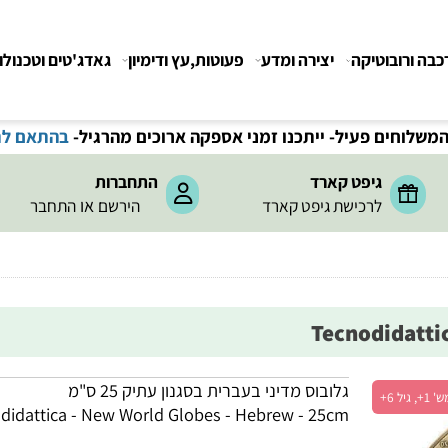
רובוטיקה
יצירה ומדע
פעוטות,עץ ודימיון
גאדג'טים וטכנולוגיה
חים פעיל- ייתכנו זמני אספקה ארוכים מהרגיל-
בהתאם לתקנ
גיפט קארד
התחברות
או
לרכישת גיפט קארד
הירשם
התחבר
גלובוס מדיני בעברית בסגנון עתיק 25 ס"מ
nodidattica - New World Globes - Hebrew - 25cm