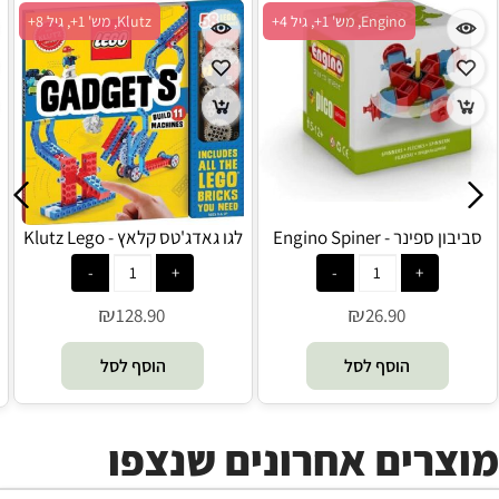
Engino, מש' 1+, גיל 4+
Klutz, מש' 1+, גיל 8+
סביבון ספינר - Engino Spiner
לגו גאדג'טס קלאץ - Klutz Lego
₪
₪
128.90
26.90
הוסף לסל
הוסף לסל
מוצרים אחרונים שנצפו