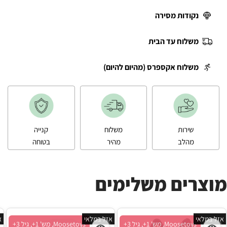
נקודות מסירה
משלוח עד הבית
משלוח אקספרס (מהיום להיום)
שירות
משלוח
קנייה
מהלב
מהיר
בטוחה
מוצרים משלימים
אזל במלאי
אזל במלאי
א
Moosetoys, מש' 1+, גיל 3+
Moosetoys, מש' 1+, גיל 3+