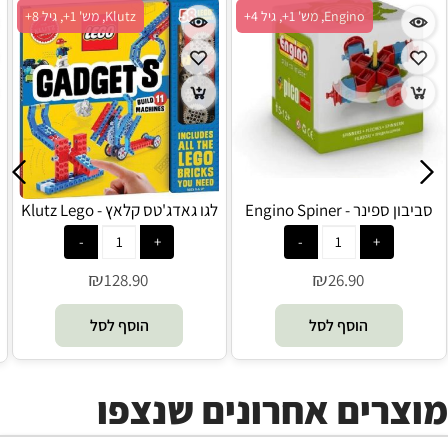
Engino, מש' 1+, גיל 4+
Klutz, מש' 1+, גיל 8+
סביבון ספינר - Engino Spiner
לגו גאדג'טס קלאץ - Klutz Lego
₪
₪
128.90
26.90
הוסף לסל
הוסף לסל
מוצרים אחרונים שנצפו